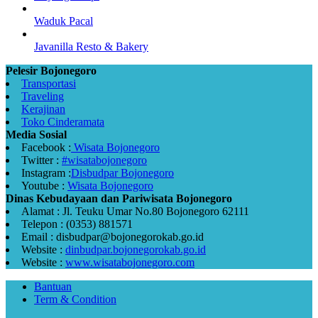
Waduk Pacal
Javanilla Resto & Bakery
Pelesir Bojonegoro
Transportasi
Traveling
Kerajinan
Toko Cinderamata
Media Sosial
Facebook :
Wisata Bojonegoro
Twitter :
#wisatabojonegoro
Instagram :
Disbudpar Bojonegoro
Youtube :
Wisata Bojonegoro
Dinas Kebudayaan dan Pariwisata Bojonegoro
Alamat : Jl. Teuku Umar No.80 Bojonegoro 62111
Telepon : (0353) 881571
Email : disbudpar@bojonegorokab.go.id
Website :
dinbudpar.bojonegorokab.go.id
Website :
www.wisatabojonegoro.com
Bantuan
Term & Condition