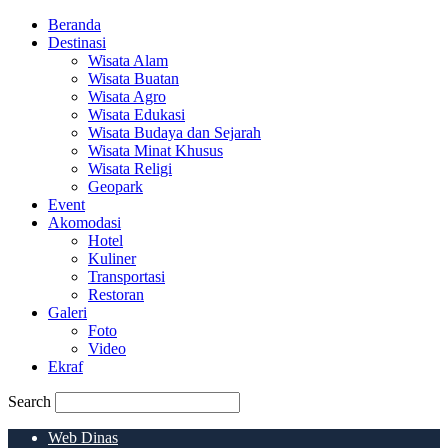
Beranda
Destinasi
Wisata Alam
Wisata Buatan
Wisata Agro
Wisata Edukasi
Wisata Budaya dan Sejarah
Wisata Minat Khusus
Wisata Religi
Geopark
Event
Akomodasi
Hotel
Kuliner
Transportasi
Restoran
Galeri
Foto
Video
Ekraf
Search
Web Dinas