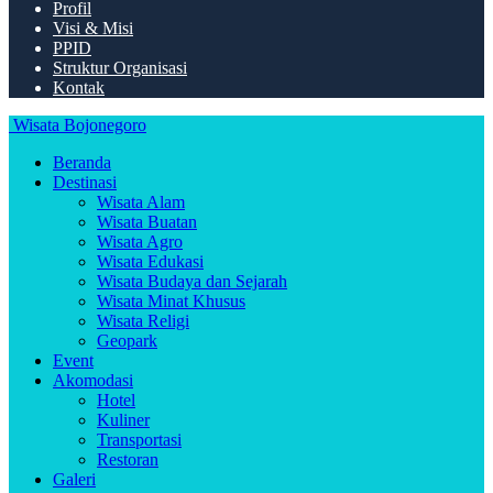
Profil
Visi & Misi
PPID
Struktur Organisasi
Kontak
Wisata Bojonegoro
Beranda
Destinasi
Wisata Alam
Wisata Buatan
Wisata Agro
Wisata Edukasi
Wisata Budaya dan Sejarah
Wisata Minat Khusus
Wisata Religi
Geopark
Event
Akomodasi
Hotel
Kuliner
Transportasi
Restoran
Galeri