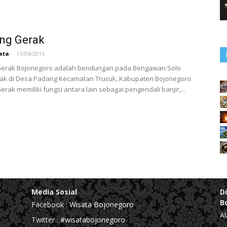
ng Gerak
ata
-
11/04/2016
erak Bojonegoro adalah bendungan pada Bengawan Solo
tak di Desa Padang Kecamatan Trucuk, Kabupaten Bojonegoro.
rak memiliki fungsi antara lain sebagai pengendali banjir,...
Media Sosial
D
B
Facebook :
Wisata Bojonegoro
Al
Twitter :
#wisatabojonegoro