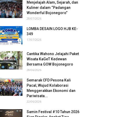
Menjelajah Alam, Sejarah, dan
Kuliner dalam “Padangan
Wonderful Bojonegoro”
28/07/2026
LOMBA DESAIN LOGO HJB KE-
349
17/07/2026
Cantika Wahono Jelajahi Paket
Wisata KaGeT Kedewan
Bersama GOW Bojonegoro
28/06/2026
Semarak CFD Pesona Kali
Pacal, Wujud Kolaborasi
Menggerakkan Ekonomi dan
Pariwisata...
22/06/2026
Samin Festival #10 Tahun 2026