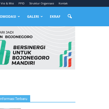
Visi & Misi
PPID
Struktur Organisasi
Kontak
OMODASI
GALERI
EKRAF
Informasi Terbaru