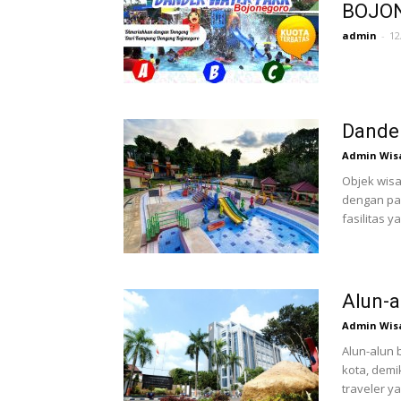
BOJO
admin
-
12
Dande
Admin Wis
Objek wisa
dengan pa
fasilitas y
Alun-a
Admin Wis
Alun-alun b
kota, demi
traveler ya