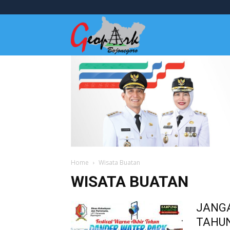
Wisata
Bojonegoro
Home
Wisata Buatan
WISATA BUATAN
JANGA
TAHUN