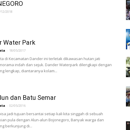
NEGORO
/12/2018
r Water Park
ata
-
18/05/2017
ta di Kecamatan Dander ini terletak dikawasan hutan jati
norama indah dan sejuk. Dander Waterpark dilengkapi dengan
ang lengkap, diantaranya kolam...
lun dan Batu Semar
ata
-
02/05/2016
isa jadi tujuan bersantai setiap kali kita singgah di sebuah
kian pula dengan Alun-alun Bojonegoro, Banyak warga dan
ng berkunjung di...