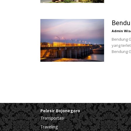
Bendu
Admin Wis
Bendung G
yang terle
Bendung Ge
Pelesir Bojonegoro
Transportasi
Traveling