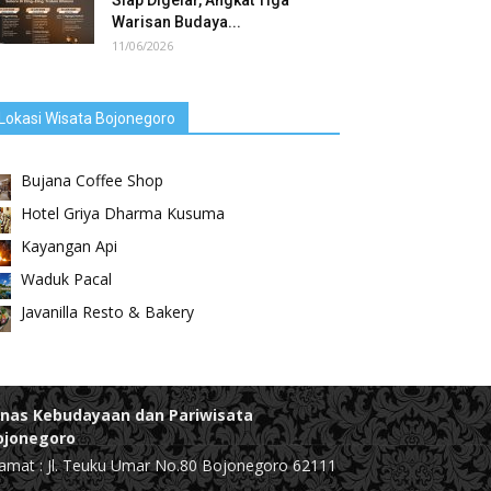
Siap Digelar, Angkat Tiga
Warisan Budaya...
11/06/2026
Lokasi Wisata Bojonegoro
Bujana Coffee Shop
Hotel Griya Dharma Kusuma
Kayangan Api
Waduk Pacal
Javanilla Resto & Bakery
inas Kebudayaan dan Pariwisata
ojonegoro
amat : Jl. Teuku Umar No.80 Bojonegoro 62111