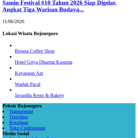
Samin Festival #10 Tahun 2026 Siap Digelar,
Angkat Tiga Warisan Budaya...
11/06/2026
Lokasi Wisata Bojonegoro
Bujana Coffee Shop
Hotel Griya Dharma Kusuma
Kayangan Api
Waduk Pacal
Javanilla Resto & Bakery
Pelesir Bojonegoro
Transportasi
Traveling
Kerajinan
Toko Cinderamata
Media Sosial