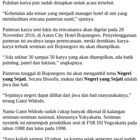
Puluhan karya pun sudah disiapkan untuk acara tersebut.
“Kebetulan ada teman yang menjadi manager hotel di sini yang
memfasilitasi rencana pameran nanti,” ujarnya.
Pameran karya seni lukis itu rencananya akan digelar pada 28
November 2016, di Aston City Hotel Bojonegoro. Penyelenggaraan
pameran ini awalnya tanpa perencanaan, meski demikian, karya-
karya terbaik seniman asli Bojonegoro itu akan ditampilkan.
“Ada sekitar 30 sampai 50 karya yang akan ditampilkan, ada batik
painting, panel dan lukisan,” ungkapnya.
Pameran tunggal di Bojonegoro ini akan mengambil tema
Negeri
yang Sejati
. Secara filosofis, makna dari
Negeri yang Sejati
adalah
jiwa dan hati.
“Sejatinya negeri dapat dilihat dari jiwa dan hati masyarakatnya,”
terang Gatot Widodo.
Nama Gatot Widodo sudah cukup banyak dikenal di kalangan
seniman-seniman nasional, khususnya Yokyakarta. Seniman
nyentrik ini menempuh pendidikan seni di FSR ISI Yogyakarta pada
tahun 1988 dan lulus pada 1998.
“Saya kuliah sampai 10 tahun, ya karena sejak semester awal sudah