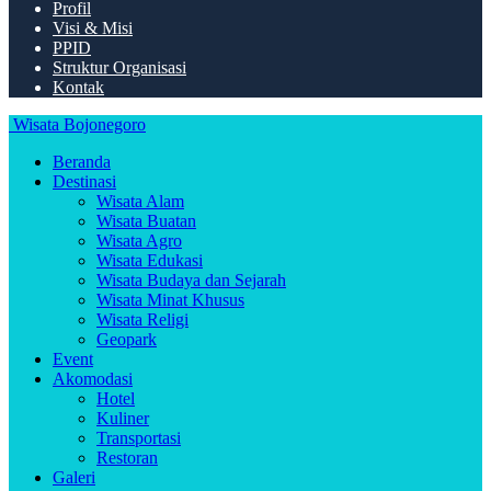
Profil
Visi & Misi
PPID
Struktur Organisasi
Kontak
Wisata Bojonegoro
Beranda
Destinasi
Wisata Alam
Wisata Buatan
Wisata Agro
Wisata Edukasi
Wisata Budaya dan Sejarah
Wisata Minat Khusus
Wisata Religi
Geopark
Event
Akomodasi
Hotel
Kuliner
Transportasi
Restoran
Galeri