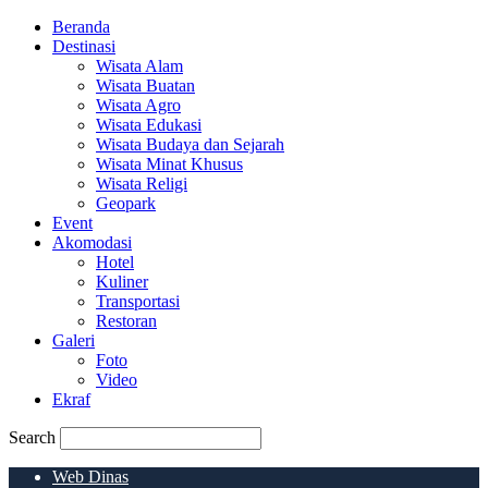
Beranda
Destinasi
Wisata Alam
Wisata Buatan
Wisata Agro
Wisata Edukasi
Wisata Budaya dan Sejarah
Wisata Minat Khusus
Wisata Religi
Geopark
Event
Akomodasi
Hotel
Kuliner
Transportasi
Restoran
Galeri
Foto
Video
Ekraf
Search
Web Dinas