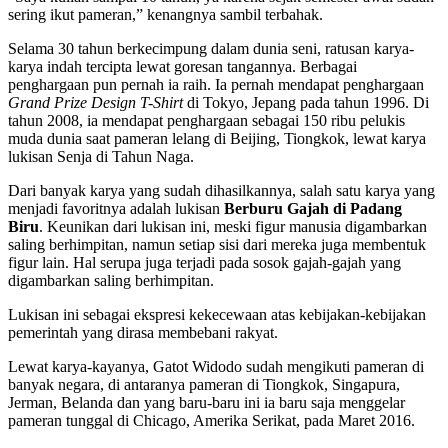
sering ikut pameran,” kenangnya sambil terbahak.
Selama 30 tahun berkecimpung dalam dunia seni, ratusan karya-
karya indah tercipta lewat goresan tangannya. Berbagai
penghargaan pun pernah ia raih. Ia pernah mendapat penghargaan
Grand Prize Design T-Shirt
di Tokyo, Jepang pada tahun 1996. Di
tahun 2008, ia mendapat penghargaan sebagai 150 ribu pelukis
muda dunia saat pameran lelang di Beijing, Tiongkok, lewat karya
lukisan Senja di Tahun Naga.
Dari banyak karya yang sudah dihasilkannya, salah satu karya yang
menjadi favoritnya adalah lukisan
Berburu Gajah di Padang
Biru
. Keunikan dari lukisan ini, meski figur manusia digambarkan
saling berhimpitan, namun setiap sisi dari mere­ka juga membentuk
figur lain. Hal serupa juga terjadi pada sosok gajah-gajah yang
digambarkan saling berhimpitan.
Lukisan ini sebagai ekspresi kekecewaan atas kebijakan-kebijakan
pemerintah yang dirasa membebani rakyat.
Lewat karya-kayanya, Gatot Widodo sudah mengikuti pameran di
banyak negara, di antaranya pameran di Tiongkok, Singapura,
Jerman, Belanda dan yang baru-baru ini ia baru saja menggelar
pameran tunggal di Chicago, Amerika Serikat, pada Maret 2016.