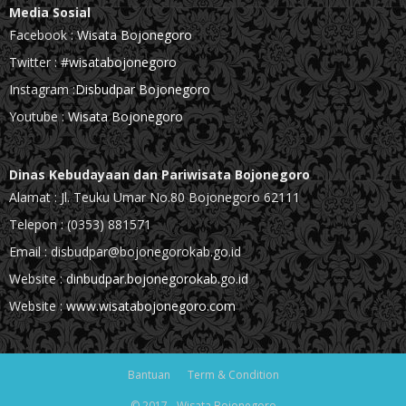
Media Sosial
Facebook :
Wisata Bojonegoro
Twitter :
#wisatabojonegoro
Instagram :
Disbudpar Bojonegoro
Youtube :
Wisata Bojonegoro
Dinas Kebudayaan dan Pariwisata Bojonegoro
Alamat : Jl. Teuku Umar No.80 Bojonegoro 62111
Telepon : (0353) 881571
Email : disbudpar@bojonegorokab.go.id
Website :
dinbudpar.bojonegorokab.go.id
Website :
www.wisatabojonegoro.com
Bantuan
Term & Condition
© 2017 - Wisata Bojonegoro