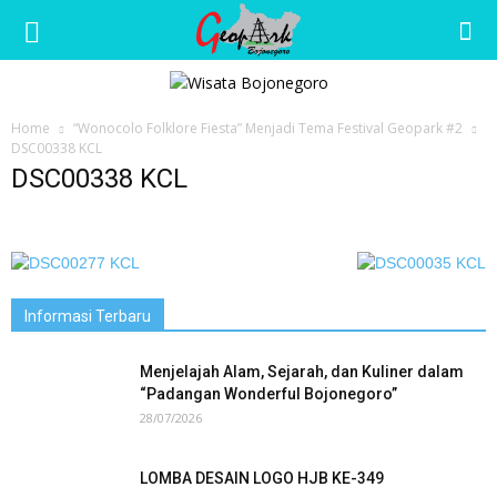
Wisata
Home
“Wonocolo Folklore Fiesta” Menjadi Tema Festival Geopark #2
Bojonegoro
DSC00338 KCL
DSC00338 KCL
Informasi Terbaru
Menjelajah Alam, Sejarah, dan Kuliner dalam
“Padangan Wonderful Bojonegoro”
28/07/2026
LOMBA DESAIN LOGO HJB KE-349