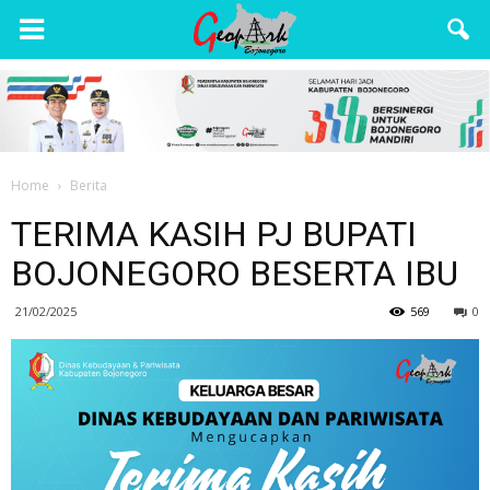
Wisata
Bojonegoro
Home
Berita
TERIMA KASIH PJ BUPATI
BOJONEGORO BESERTA IBU
21/02/2025
569
0