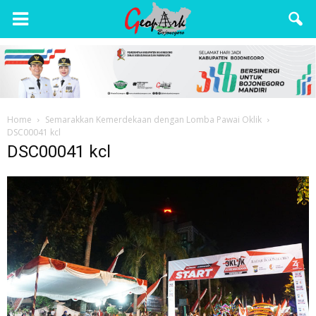
Wisata
Bojonegoro
Home
Semarakkan Kemerdekaan dengan Lomba Pawai Oklik
DSC00041 kcl
DSC00041 kcl