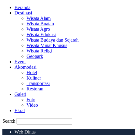
Beranda
Destinasi
Wisata Alam
Wisata Buatan
Wisata Agro
Wisata Edukasi
Wisata Budaya dan Sejarah
Wisata Minat Khusus
Wisata Religi
Geopark
Event
Akomodasi
Hotel
Kuliner
Transportasi
Restoran
Galeri
Foto
Video
Ekraf
Search
Web Dinas