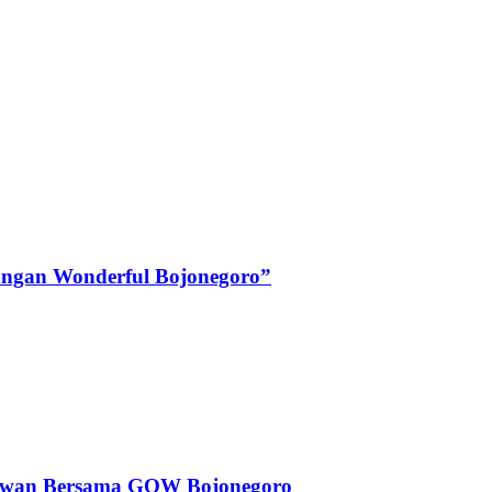
angan Wonderful Bojonegoro”
dewan Bersama GOW Bojonegoro