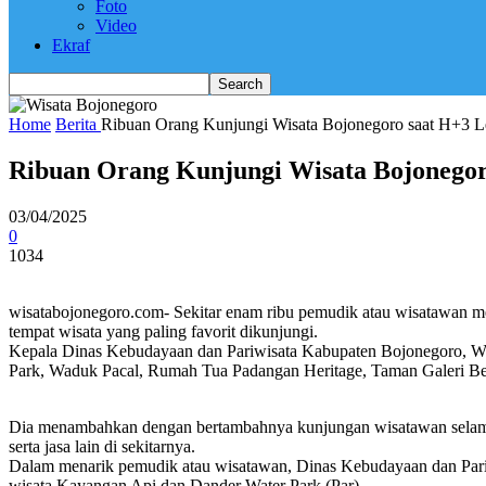
Foto
Video
Ekraf
Home
Berita
Ribuan Orang Kunjungi Wisata Bojonegoro saat H+3 Leb
Ribuan Orang Kunjungi Wisata Bojonegoro
03/04/2025
0
1034
wisatabojonegoro.com- Sekitar enam ribu pemudik atau wisatawan m
tempat wisata yang paling favorit dikunjungi.
Kepala Dinas Kebudayaan dan Pariwisata Kabupaten Bojonegoro, Wel
Park, Waduk Pacal, Rumah Tua Padangan Heritage, Taman Galeri
Dia menambahkan dengan bertambahnya kunjungan wisatawan selama li
serta jasa lain di sekitarnya.
Dalam menarik pemudik atau wisatawan, Dinas Kebudayaan dan Pariw
wisata Kayangan Api dan Dander Water Park.(Par)