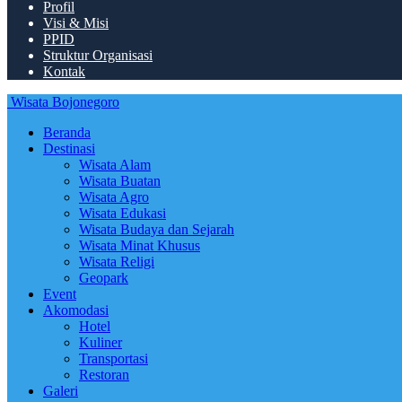
Profil
Visi & Misi
PPID
Struktur Organisasi
Kontak
Wisata Bojonegoro
Beranda
Destinasi
Wisata Alam
Wisata Buatan
Wisata Agro
Wisata Edukasi
Wisata Budaya dan Sejarah
Wisata Minat Khusus
Wisata Religi
Geopark
Event
Akomodasi
Hotel
Kuliner
Transportasi
Restoran
Galeri