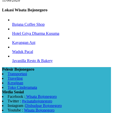
11/06/2026
Lokasi Wisata Bojonegoro
Bujana Coffee Shop
Hotel Griya Dharma Kusuma
Kayangan Api
Waduk Pacal
Javanilla Resto & Bakery
Pelesir Bojonegoro
Transportasi
Traveling
Kerajinan
Toko Cinderamata
Media Sosial
Facebook :
Wisata Bojonegoro
Twitter :
#wisatabojonegoro
Instagram :
Disbudpar Bojonegoro
Youtube :
Wisata Bojonegoro