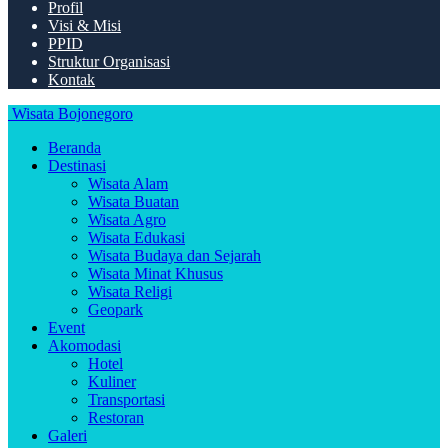
Profil
Visi & Misi
PPID
Struktur Organisasi
Kontak
Wisata Bojonegoro
Beranda
Destinasi
Wisata Alam
Wisata Buatan
Wisata Agro
Wisata Edukasi
Wisata Budaya dan Sejarah
Wisata Minat Khusus
Wisata Religi
Geopark
Event
Akomodasi
Hotel
Kuliner
Transportasi
Restoran
Galeri