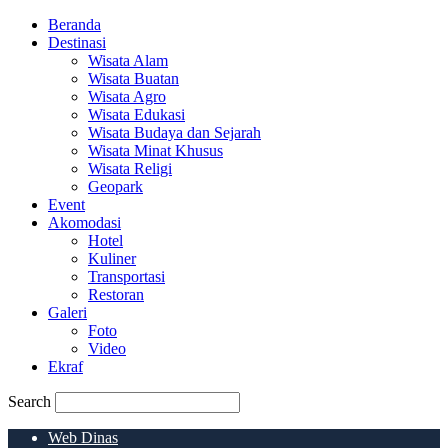
Beranda
Destinasi
Wisata Alam
Wisata Buatan
Wisata Agro
Wisata Edukasi
Wisata Budaya dan Sejarah
Wisata Minat Khusus
Wisata Religi
Geopark
Event
Akomodasi
Hotel
Kuliner
Transportasi
Restoran
Galeri
Foto
Video
Ekraf
Search
Web Dinas