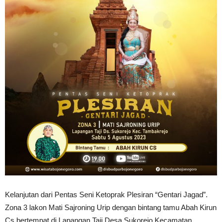
Kelanjutan dari Pentas Seni Ketoprak Plesiran “Gentari Jagad”.
Zona 3 lakon Mati Sajroning Urip dengan bintang tamu Abah Kirun
Cs bertempat di Lapangan Taji Desa Sukorejo Kecamatan