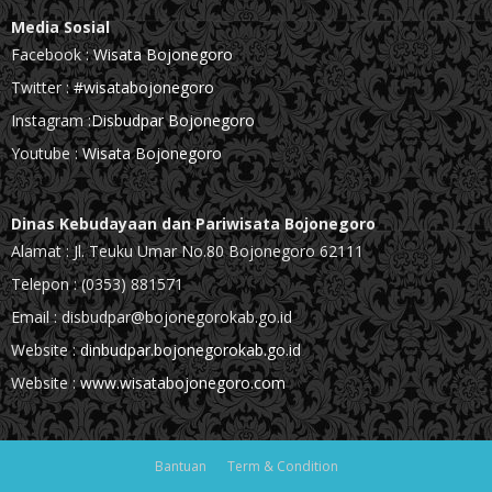
Media Sosial
Facebook :
Wisata Bojonegoro
Twitter :
#wisatabojonegoro
Instagram :
Disbudpar Bojonegoro
Youtube :
Wisata Bojonegoro
Dinas Kebudayaan dan Pariwisata Bojonegoro
Alamat : Jl. Teuku Umar No.80 Bojonegoro 62111
Telepon : (0353) 881571
Email : disbudpar@bojonegorokab.go.id
Website :
dinbudpar.bojonegorokab.go.id
Website :
www.wisatabojonegoro.com
Bantuan
Term & Condition