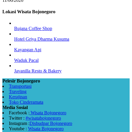
11/06/2026
Lokasi Wisata Bojonegoro
Bujana Coffee Shop
Hotel Griya Dharma Kusuma
Kayangan Api
Waduk Pacal
Javanilla Resto & Bakery
Pelesir Bojonegoro
Transportasi
Traveling
Kerajinan
Toko Cinderamata
Media Sosial
Facebook :
Wisata Bojonegoro
Twitter :
#wisatabojonegoro
Instagram :
Disbudpar Bojonegoro
Youtube :
Wisata Bojonegoro