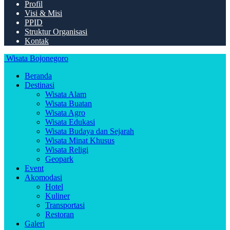
Profil
Visi & Misi
PPID
Struktur Organisasi
Kontak
Wisata Bojonegoro
Beranda
Destinasi
Wisata Alam
Wisata Buatan
Wisata Agro
Wisata Edukasi
Wisata Budaya dan Sejarah
Wisata Minat Khusus
Wisata Religi
Geopark
Event
Akomodasi
Hotel
Kuliner
Transportasi
Restoran
Galeri