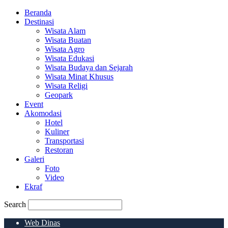
Beranda
Destinasi
Wisata Alam
Wisata Buatan
Wisata Agro
Wisata Edukasi
Wisata Budaya dan Sejarah
Wisata Minat Khusus
Wisata Religi
Geopark
Event
Akomodasi
Hotel
Kuliner
Transportasi
Restoran
Galeri
Foto
Video
Ekraf
Search
Web Dinas