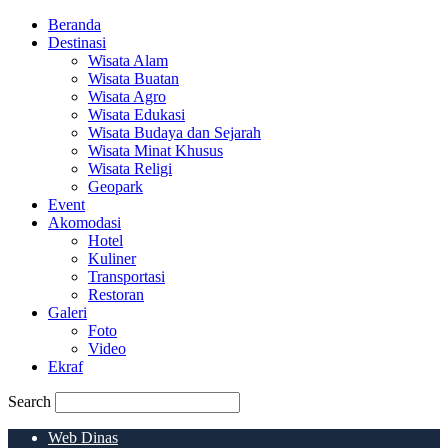
Beranda
Destinasi
Wisata Alam
Wisata Buatan
Wisata Agro
Wisata Edukasi
Wisata Budaya dan Sejarah
Wisata Minat Khusus
Wisata Religi
Geopark
Event
Akomodasi
Hotel
Kuliner
Transportasi
Restoran
Galeri
Foto
Video
Ekraf
Search
Web Dinas