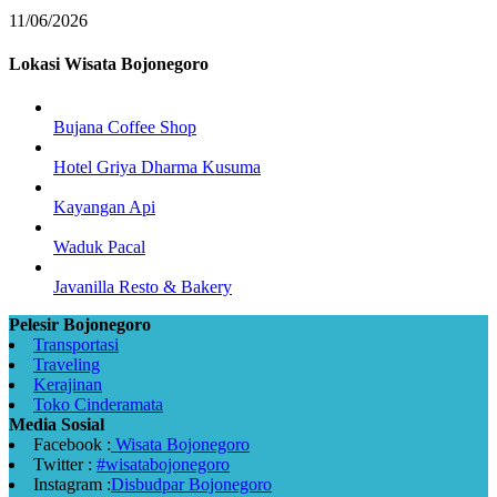
11/06/2026
Lokasi Wisata Bojonegoro
Bujana Coffee Shop
Hotel Griya Dharma Kusuma
Kayangan Api
Waduk Pacal
Javanilla Resto & Bakery
Pelesir Bojonegoro
Transportasi
Traveling
Kerajinan
Toko Cinderamata
Media Sosial
Facebook :
Wisata Bojonegoro
Twitter :
#wisatabojonegoro
Instagram :
Disbudpar Bojonegoro