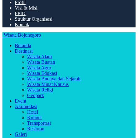
Profil
Visi & Misi
PPID
Struktur Organisasi
Kontak
Wisata Bojonegoro
Beranda
Destinasi
Wisata Alam
Wisata Buatan
Wisata Agro
Wisata Edukasi
Wisata Budaya dan Sejarah
Wisata Minat Khusus
Wisata Religi
Geopark
Event
Akomodasi
Hotel
Kuliner
Transportasi
Restoran
Galeri