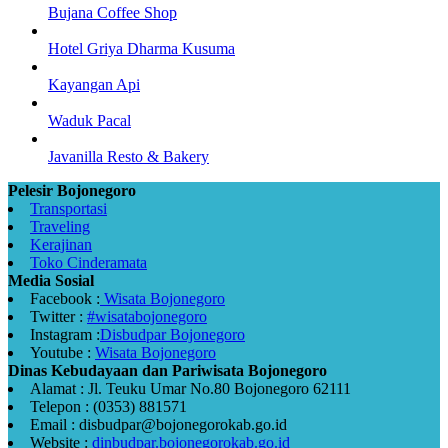
Bujana Coffee Shop
Hotel Griya Dharma Kusuma
Kayangan Api
Waduk Pacal
Javanilla Resto & Bakery
Pelesir Bojonegoro
Transportasi
Traveling
Kerajinan
Toko Cinderamata
Media Sosial
Facebook :
Wisata Bojonegoro
Twitter :
#wisatabojonegoro
Instagram :
Disbudpar Bojonegoro
Youtube :
Wisata Bojonegoro
Dinas Kebudayaan dan Pariwisata Bojonegoro
Alamat : Jl. Teuku Umar No.80 Bojonegoro 62111
Telepon : (0353) 881571
Email : disbudpar@bojonegorokab.go.id
Website :
dinbudpar.bojonegorokab.go.id