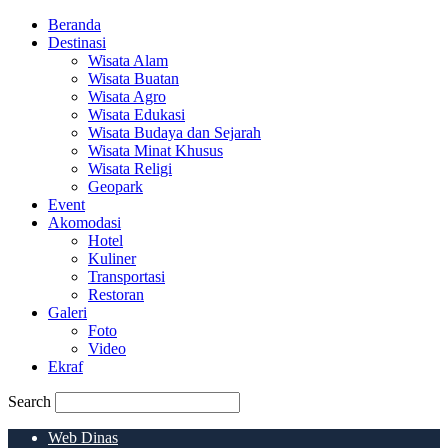
Beranda
Destinasi
Wisata Alam
Wisata Buatan
Wisata Agro
Wisata Edukasi
Wisata Budaya dan Sejarah
Wisata Minat Khusus
Wisata Religi
Geopark
Event
Akomodasi
Hotel
Kuliner
Transportasi
Restoran
Galeri
Foto
Video
Ekraf
Search
Web Dinas