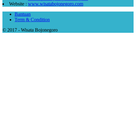
Website :
www.wisatabojonegoro.com
Bantuan
Term & Condition
© 2017 - Wisata Bojonegoro