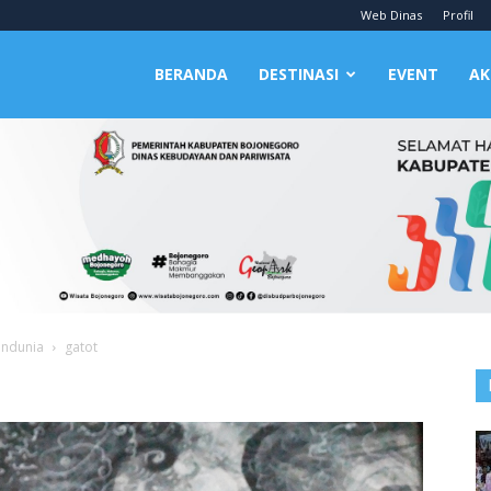
Web Dinas
Profil
BERANDA
DESTINASI
EVENT
AK
endunia
gatot