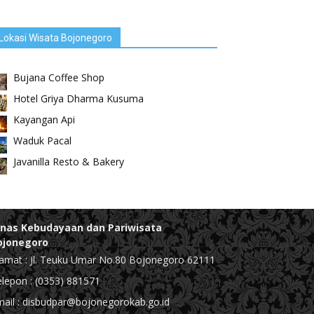
Lokasi Wisata Bojonegoro
Bujana Coffee Shop
Hotel Griya Dharma Kusuma
Kayangan Api
Waduk Pacal
Javanilla Resto & Bakery
inas Kebudayaan dan Pariwisata
ojonegoro
amat : Jl. Teuku Umar No.80 Bojonegoro 62111
lepon : (0353) 881571
ail : disbudpar@bojonegorokab.go.id