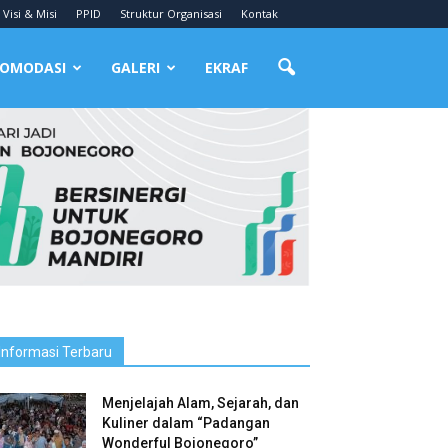
Visi & Misi
PPID
Struktur Organisasi
Kontak
OMODASI
GALERI
EKRAF
Informasi Terbaru
Menjelajah Alam, Sejarah, dan
Kuliner dalam “Padangan
Wonderful Bojonegoro”