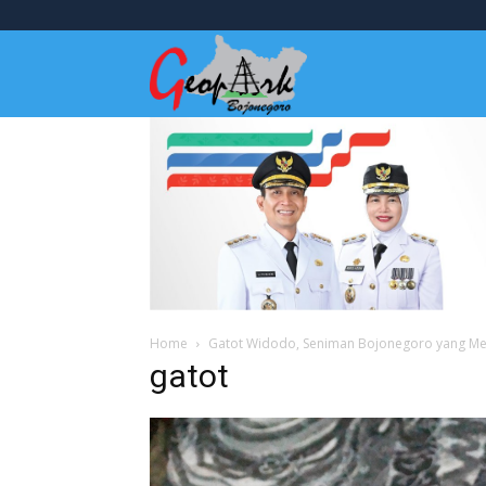
Wisata
Bojonegoro
Home
Gatot Widodo, Seniman Bojonegoro yang M
gatot