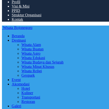
Profil
Visi & Misi
PPID
Struktur Organisasi
Kontak
Wisata Bojonegoro
Beranda
Destinasi
Wisata Alam
Wisata Buatan
Wisata Agro
Wisata Edukasi
Wisata Budaya dan Sejarah
Wisata Minat Khusus
Wisata Religi
Geopark
Event
Akomodasi
Hotel
Kuliner
Transportasi
Restoran
Galeri