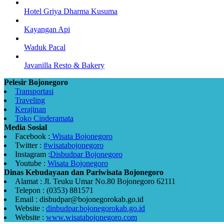
Hotel Griya Dharma Kusuma
Kayangan Api
Waduk Pacal
Javanilla Resto & Bakery
Pelesir Bojonegoro
Transportasi
Traveling
Kerajinan
Toko Cinderamata
Media Sosial
Facebook :
Wisata Bojonegoro
Twitter :
#wisatabojonegoro
Instagram :
Disbudpar Bojonegoro
Youtube :
Wisata Bojonegoro
Dinas Kebudayaan dan Pariwisata Bojonegoro
Alamat : Jl. Teuku Umar No.80 Bojonegoro 62111
Telepon : (0353) 881571
Email : disbudpar@bojonegorokab.go.id
Website :
dinbudpar.bojonegorokab.go.id
Website :
www.wisatabojonegoro.com