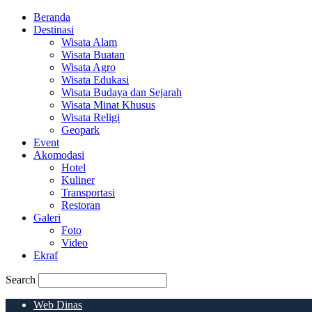
Beranda
Destinasi
Wisata Alam
Wisata Buatan
Wisata Agro
Wisata Edukasi
Wisata Budaya dan Sejarah
Wisata Minat Khusus
Wisata Religi
Geopark
Event
Akomodasi
Hotel
Kuliner
Transportasi
Restoran
Galeri
Foto
Video
Ekraf
Search
Web Dinas