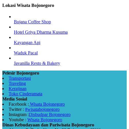
Lokasi Wisata Bojonegoro
Bujana Coffee Shop
Hotel Griya Dharma Kusuma
Kayangan Api
Waduk Pacal
Javanilla Resto & Bakery
Pelesir Bojonegoro
Transportasi
Traveling
Kerajinan
Toko Cinderamata
Media Sosial
Facebook :
Wisata Bojonegoro
Twitter :
#wisatabojonegoro
Instagram :
Disbudpar Bojonegoro
Youtube :
Wisata Bojonegoro
Dinas Kebudayaan dan Pariwisata Bojonegoro