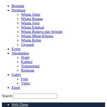
Beranda
Destinasi
Wisata Alam
Wisata Buatan
Wisata Agro
Wisata Edukasi
Wisata Budaya dan Sejarah
Wisata Minat Khusus
Wisata Religi
Geopark
Event
Akomodasi
Hotel
Kuliner
Transportasi
Restoran
Galeri
Foto
Video
Ekraf
Search
Web Dinas