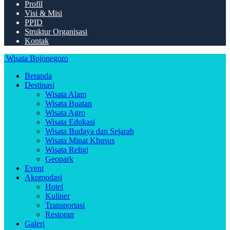
Profil
Visi & Misi
PPID
Struktur Organisasi
Kontak
Wisata Bojonegoro
Beranda
Destinasi
Wisata Alam
Wisata Buatan
Wisata Agro
Wisata Edukasi
Wisata Budaya dan Sejarah
Wisata Minat Khusus
Wisata Religi
Geopark
Event
Akomodasi
Hotel
Kuliner
Transportasi
Restoran
Galeri