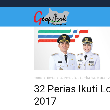
Wisata
Bojonegoro
Home
Berita
32 Perias Ikuti Lomba Rias Manten 
32 Perias Ikuti 
2017