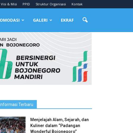
Visi & Misi
PPID
Struktur Organisasi
Kontak
OMODASI
GALERI
EKRAF
Informasi Terbaru
Menjelajah Alam, Sejarah, dan
Kuliner dalam “Padangan
Wonderful Bojonegoro”