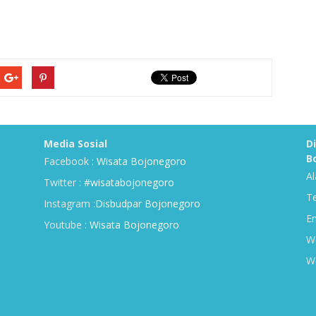
Media Sosial
D
B
Facebook :
Wisata Bojonegoro
Al
Twitter :
#wisatabojonegoro
Te
Instagram :
Disbudpar Bojonegoro
Em
Youtube :
Wisata Bojonegoro
We
We