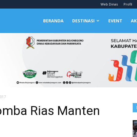
Web Dinas
Profil
BERANDA
DESTINASI
EVENT
AK
2017
Lomba Rias Manten