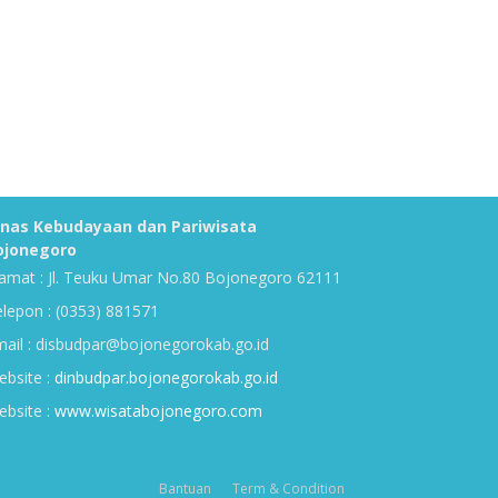
inas Kebudayaan dan Pariwisata
ojonegoro
amat : Jl. Teuku Umar No.80 Bojonegoro 62111
lepon : (0353) 881571
ail : disbudpar@bojonegorokab.go.id
bsite :
dinbudpar.bojonegorokab.go.id
bsite :
www.wisatabojonegoro.com
Bantuan
Term & Condition