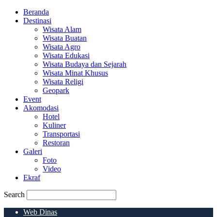
Beranda
Destinasi
Wisata Alam
Wisata Buatan
Wisata Agro
Wisata Edukasi
Wisata Budaya dan Sejarah
Wisata Minat Khusus
Wisata Religi
Geopark
Event
Akomodasi
Hotel
Kuliner
Transportasi
Restoran
Galeri
Foto
Video
Ekraf
Search
Web Dinas