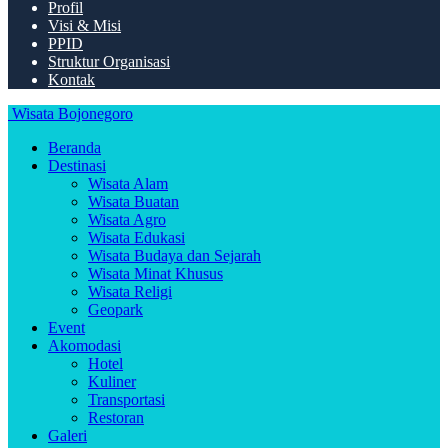
Profil
Visi & Misi
PPID
Struktur Organisasi
Kontak
Wisata Bojonegoro
Beranda
Destinasi
Wisata Alam
Wisata Buatan
Wisata Agro
Wisata Edukasi
Wisata Budaya dan Sejarah
Wisata Minat Khusus
Wisata Religi
Geopark
Event
Akomodasi
Hotel
Kuliner
Transportasi
Restoran
Galeri