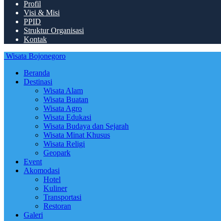
Profil
Visi & Misi
PPID
Struktur Organisasi
Kontak
Wisata Bojonegoro
Beranda
Destinasi
Wisata Alam
Wisata Buatan
Wisata Agro
Wisata Edukasi
Wisata Budaya dan Sejarah
Wisata Minat Khusus
Wisata Religi
Geopark
Event
Akomodasi
Hotel
Kuliner
Transportasi
Restoran
Galeri