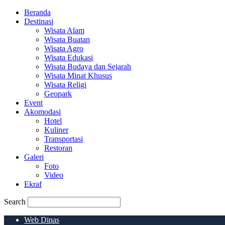
Beranda
Destinasi
Wisata Alam
Wisata Buatan
Wisata Agro
Wisata Edukasi
Wisata Budaya dan Sejarah
Wisata Minat Khusus
Wisata Religi
Geopark
Event
Akomodasi
Hotel
Kuliner
Transportasi
Restoran
Galeri
Foto
Video
Ekraf
Search
Web Dinas