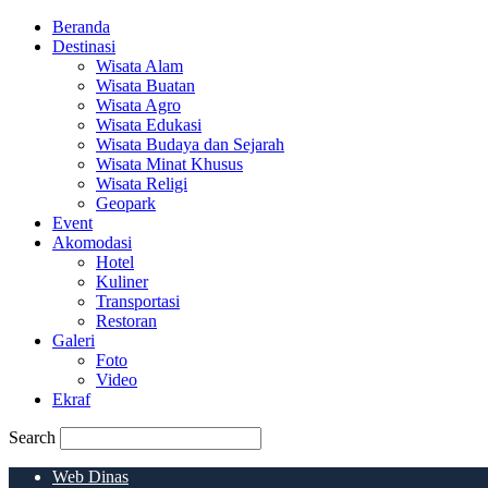
Beranda
Destinasi
Wisata Alam
Wisata Buatan
Wisata Agro
Wisata Edukasi
Wisata Budaya dan Sejarah
Wisata Minat Khusus
Wisata Religi
Geopark
Event
Akomodasi
Hotel
Kuliner
Transportasi
Restoran
Galeri
Foto
Video
Ekraf
Search
Web Dinas