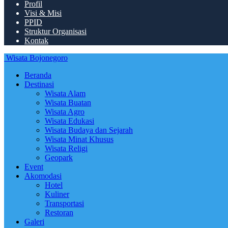
Profil
Visi & Misi
PPID
Struktur Organisasi
Kontak
Wisata Bojonegoro
Beranda
Destinasi
Wisata Alam
Wisata Buatan
Wisata Agro
Wisata Edukasi
Wisata Budaya dan Sejarah
Wisata Minat Khusus
Wisata Religi
Geopark
Event
Akomodasi
Hotel
Kuliner
Transportasi
Restoran
Galeri