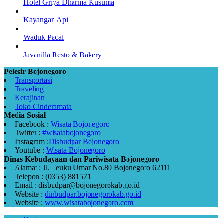
Hotel Griya Dharma Kusuma
Kayangan Api
Waduk Pacal
Javanilla Resto & Bakery
Pelesir Bojonegoro
Transportasi
Traveling
Kerajinan
Toko Cinderamata
Media Sosial
Facebook :
Wisata Bojonegoro
Twitter :
#wisatabojonegoro
Instagram :
Disbudpar Bojonegoro
Youtube :
Wisata Bojonegoro
Dinas Kebudayaan dan Pariwisata Bojonegoro
Alamat : Jl. Teuku Umar No.80 Bojonegoro 62111
Telepon : (0353) 881571
Email : disbudpar@bojonegorokab.go.id
Website :
dinbudpar.bojonegorokab.go.id
Website :
www.wisatabojonegoro.com