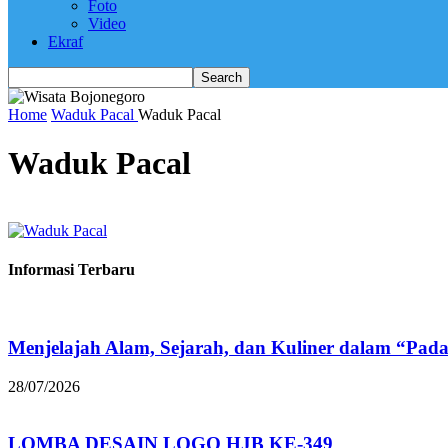
Foto
Video
Ekraf
Home
Waduk Pacal
Waduk Pacal
Waduk Pacal
Informasi Terbaru
Menjelajah Alam, Sejarah, dan Kuliner dalam “Pad
28/07/2026
LOMBA DESAIN LOGO HJB KE-349