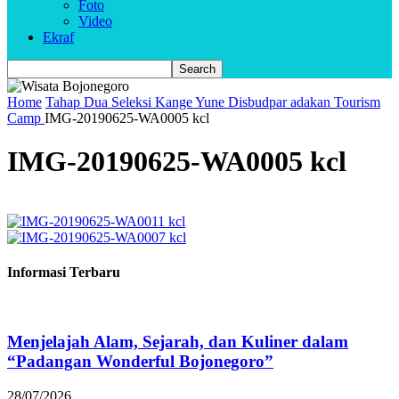
Foto
Video
Ekraf
Home
Tahap Dua Seleksi Kange Yune Disbudpar adakan Tourism
Camp
IMG-20190625-WA0005 kcl
IMG-20190625-WA0005 kcl
Informasi Terbaru
Menjelajah Alam, Sejarah, dan Kuliner dalam
“Padangan Wonderful Bojonegoro”
28/07/2026