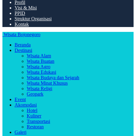
Profil
Visi & Misi
PPID
Struktur Organisasi
Kontak
Wisata Bojonegoro
Beranda
Destinasi
Wisata Alam
Wisata Buatan
Wisata Agro
Wisata Edukasi
Wisata Budaya dan Sejarah
Wisata Minat Khusus
Wisata Religi
Geopark
Event
Akomodasi
Hotel
Kuliner
Transportasi
Restoran
Galeri