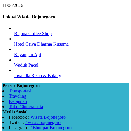
11/06/2026
Lokasi Wisata Bojonegoro
Bujana Coffee Shop
Hotel Griya Dharma Kusuma
Kayangan Api
Waduk Pacal
Javanilla Resto & Bakery
Pelesir Bojonegoro
Transportasi
Traveling
Kerajinan
Toko Cinderamata
Media Sosial
Facebook :
Wisata Bojonegoro
Twitter :
#wisatabojonegoro
Instagram :
Disbudpar Bojonegoro