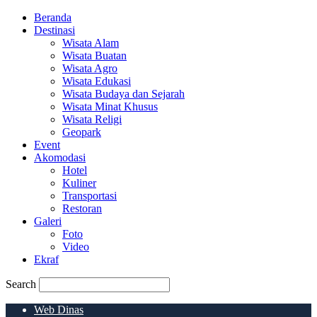
Beranda
Destinasi
Wisata Alam
Wisata Buatan
Wisata Agro
Wisata Edukasi
Wisata Budaya dan Sejarah
Wisata Minat Khusus
Wisata Religi
Geopark
Event
Akomodasi
Hotel
Kuliner
Transportasi
Restoran
Galeri
Foto
Video
Ekraf
Search
Web Dinas