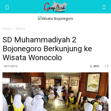
Wisata
Home
Berita
Bojonegoro
SD Muhammadiyah 2
Bojonegoro Berkunjung ke
Wisata Wonocolo
16/11/2016
2895
0