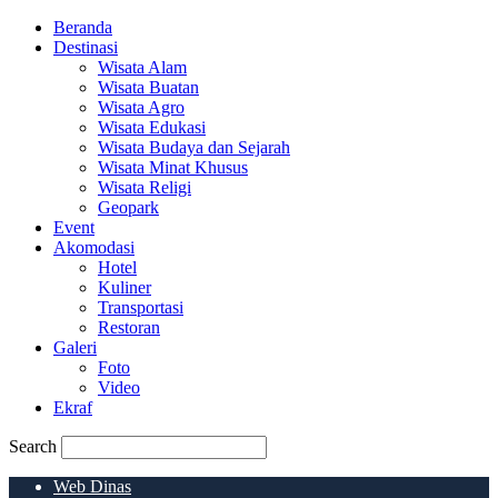
Beranda
Destinasi
Wisata Alam
Wisata Buatan
Wisata Agro
Wisata Edukasi
Wisata Budaya dan Sejarah
Wisata Minat Khusus
Wisata Religi
Geopark
Event
Akomodasi
Hotel
Kuliner
Transportasi
Restoran
Galeri
Foto
Video
Ekraf
Search
Web Dinas