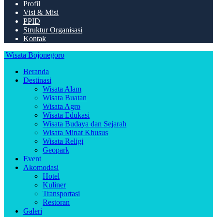
Profil
Visi & Misi
PPID
Struktur Organisasi
Kontak
Wisata Bojonegoro
Beranda
Destinasi
Wisata Alam
Wisata Buatan
Wisata Agro
Wisata Edukasi
Wisata Budaya dan Sejarah
Wisata Minat Khusus
Wisata Religi
Geopark
Event
Akomodasi
Hotel
Kuliner
Transportasi
Restoran
Galeri