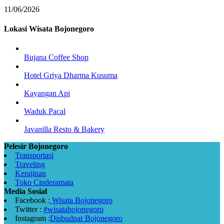
11/06/2026
Lokasi Wisata Bojonegoro
Bujana Coffee Shop
Hotel Griya Dharma Kusuma
Kayangan Api
Waduk Pacal
Javanilla Resto & Bakery
Pelesir Bojonegoro
Transportasi
Traveling
Kerajinan
Toko Cinderamata
Media Sosial
Facebook :
Wisata Bojonegoro
Twitter :
#wisatabojonegoro
Instagram :
Disbudpar Bojonegoro