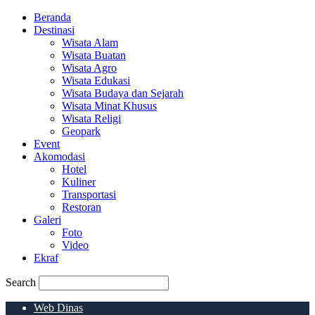
Beranda
Destinasi
Wisata Alam
Wisata Buatan
Wisata Agro
Wisata Edukasi
Wisata Budaya dan Sejarah
Wisata Minat Khusus
Wisata Religi
Geopark
Event
Akomodasi
Hotel
Kuliner
Transportasi
Restoran
Galeri
Foto
Video
Ekraf
Search
Web Dinas