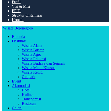
Profil
Visi & Misi
PPID
Struktur Organisasi
Kontak
Wisata Bojonegoro
Beranda
Destinasi
Wisata Alam
Wisata Buatan
Wisata Agro
Wisata Edukasi
Wisata Budaya dan Sejarah
Wisata Minat Khusus
Wisata Religi
Geopark
Event
Akomodasi
Hotel
Kuliner
Transportasi
Restoran
Galeri