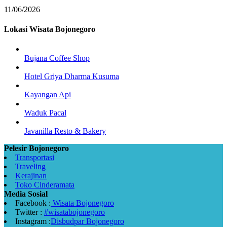
11/06/2026
Lokasi Wisata Bojonegoro
Bujana Coffee Shop
Hotel Griya Dharma Kusuma
Kayangan Api
Waduk Pacal
Javanilla Resto & Bakery
Pelesir Bojonegoro
Transportasi
Traveling
Kerajinan
Toko Cinderamata
Media Sosial
Facebook :
Wisata Bojonegoro
Twitter :
#wisatabojonegoro
Instagram :
Disbudpar Bojonegoro