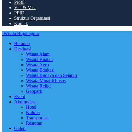
Profil
Visi & Misi
PPID
Struktur Organisasi
Kontak
Wisata Bojonegoro
Beranda
Destinasi
Wisata Alam
Wisata Buatan
Wisata Agro
Wisata Edukasi
Wisata Budaya dan Sejarah
Wisata Minat Khusus
Wisata Religi
Geopark
Event
Akomodasi
Hotel
Kuliner
Transportasi
Restoran
Galeri