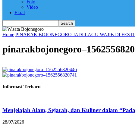
Foto
Video
Ekraf
Home
PINARAK BOJONEGORO JADI LAGU WAJIB DI FEST
pinarakbojonegoro–1562556820
Informasi Terbaru
Menjelajah Alam, Sejarah, dan Kuliner dalam “Pad
28/07/2026