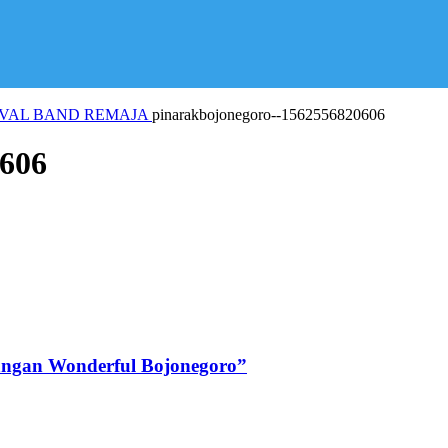
IVAL BAND REMAJA
pinarakbojonegoro--1562556820606
606
angan Wonderful Bojonegoro”