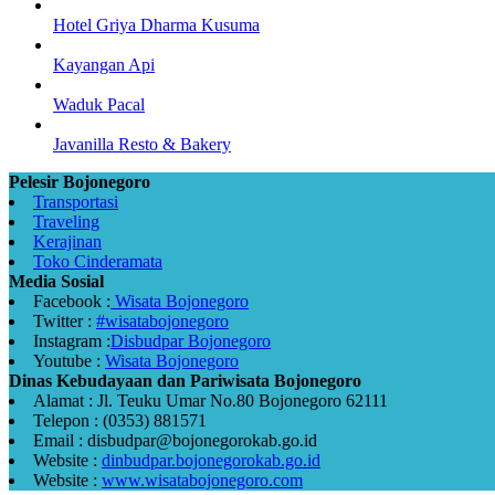
Hotel Griya Dharma Kusuma
Kayangan Api
Waduk Pacal
Javanilla Resto & Bakery
Pelesir Bojonegoro
Transportasi
Traveling
Kerajinan
Toko Cinderamata
Media Sosial
Facebook :
Wisata Bojonegoro
Twitter :
#wisatabojonegoro
Instagram :
Disbudpar Bojonegoro
Youtube :
Wisata Bojonegoro
Dinas Kebudayaan dan Pariwisata Bojonegoro
Alamat : Jl. Teuku Umar No.80 Bojonegoro 62111
Telepon : (0353) 881571
Email : disbudpar@bojonegorokab.go.id
Website :
dinbudpar.bojonegorokab.go.id
Website :
www.wisatabojonegoro.com