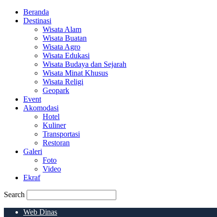
Beranda
Destinasi
Wisata Alam
Wisata Buatan
Wisata Agro
Wisata Edukasi
Wisata Budaya dan Sejarah
Wisata Minat Khusus
Wisata Religi
Geopark
Event
Akomodasi
Hotel
Kuliner
Transportasi
Restoran
Galeri
Foto
Video
Ekraf
Search
Web Dinas