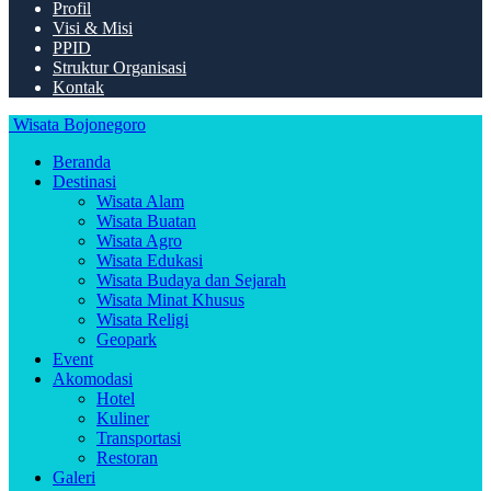
Profil
Visi & Misi
PPID
Struktur Organisasi
Kontak
Wisata Bojonegoro
Beranda
Destinasi
Wisata Alam
Wisata Buatan
Wisata Agro
Wisata Edukasi
Wisata Budaya dan Sejarah
Wisata Minat Khusus
Wisata Religi
Geopark
Event
Akomodasi
Hotel
Kuliner
Transportasi
Restoran
Galeri