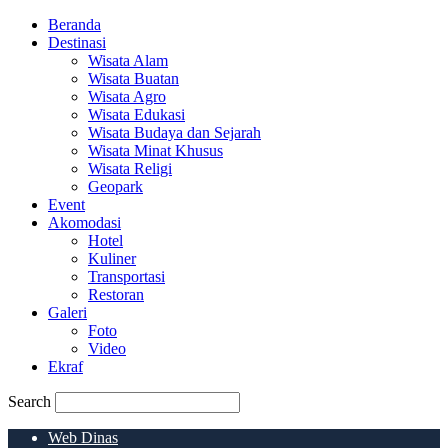
Beranda
Destinasi
Wisata Alam
Wisata Buatan
Wisata Agro
Wisata Edukasi
Wisata Budaya dan Sejarah
Wisata Minat Khusus
Wisata Religi
Geopark
Event
Akomodasi
Hotel
Kuliner
Transportasi
Restoran
Galeri
Foto
Video
Ekraf
Search
Web Dinas