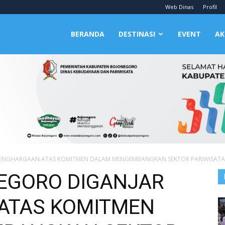
Web Dinas
Profil
BERANDA
DESTINASI
EVENT
AK
ENGHARGAAN ATAS KOMITMEN DALAM MENGEMBANGKAN SEKTOR PARIWISATA
EGORO DIGANJAR
ATAS KOMITMEN