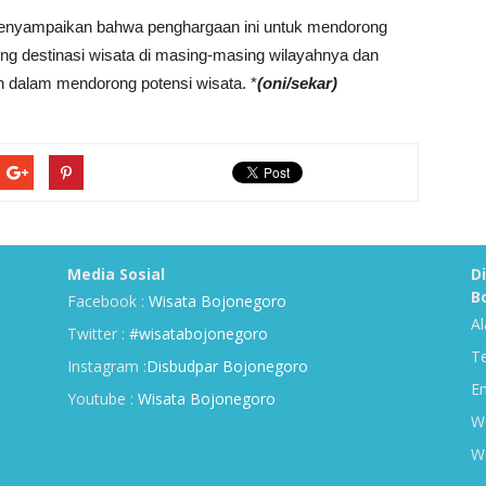
 menyampaikan bahwa penghargaan ini untuk mendorong
ng destinasi wisata di masing-masing wilayahnya dan
h dalam mendorong potensi wisata. *
(oni/sekar)
Media Sosial
D
B
Facebook :
Wisata Bojonegoro
Al
Twitter :
#wisatabojonegoro
Te
Instagram :
Disbudpar Bojonegoro
Em
Youtube :
Wisata Bojonegoro
We
We