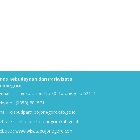
inas Kebudayaan dan Pariwisata
ojonegoro
amat : Jl. Teuku Umar No.80 Bojonegoro 62111
lepon : (0353) 881571
ail : disbudpar@bojonegorokab.go.id
bsite :
dinbudpar.bojonegorokab.go.id
bsite :
www.wisatabojonegoro.com