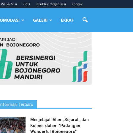
Visi & Misi
PPID
Struktur Organisasi
Kontak
OMODASI
GALERI
EKRAF
Informasi Terbaru
Menjelajah Alam, Sejarah, dan
Kuliner dalam “Padangan
Wonderful Bojonegoro”