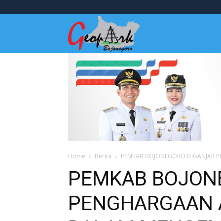
Wisata
Bojonegoro
Home
Berita
PEMKAB BOJONEGORO DIGANJAR P
PEMKAB BOJON
PENGHARGAAN 