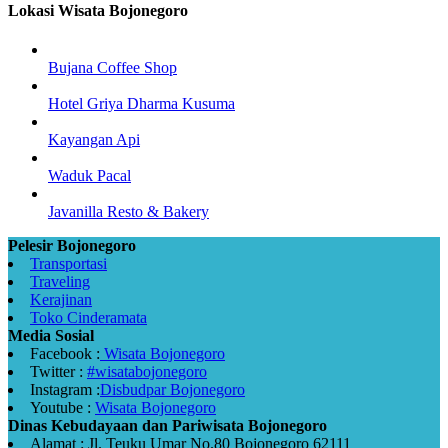
Lokasi Wisata Bojonegoro
Bujana Coffee Shop
Hotel Griya Dharma Kusuma
Kayangan Api
Waduk Pacal
Javanilla Resto & Bakery
Pelesir Bojonegoro
Transportasi
Traveling
Kerajinan
Toko Cinderamata
Media Sosial
Facebook :
Wisata Bojonegoro
Twitter :
#wisatabojonegoro
Instagram :
Disbudpar Bojonegoro
Youtube :
Wisata Bojonegoro
Dinas Kebudayaan dan Pariwisata Bojonegoro
Alamat : Jl. Teuku Umar No.80 Bojonegoro 62111