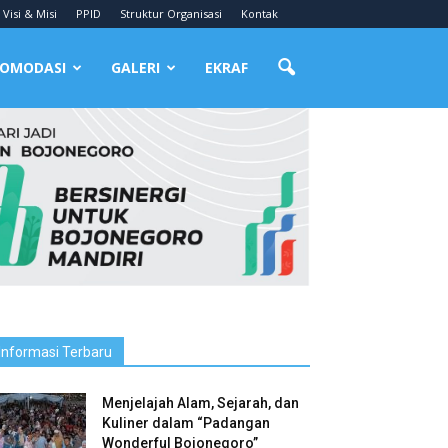
Visi & Misi
PPID
Struktur Organisasi
Kontak
OMODASI
GALERI
EKRAF
Informasi Terbaru
Menjelajah Alam, Sejarah, dan
Kuliner dalam “Padangan
Wonderful Bojonegoro”