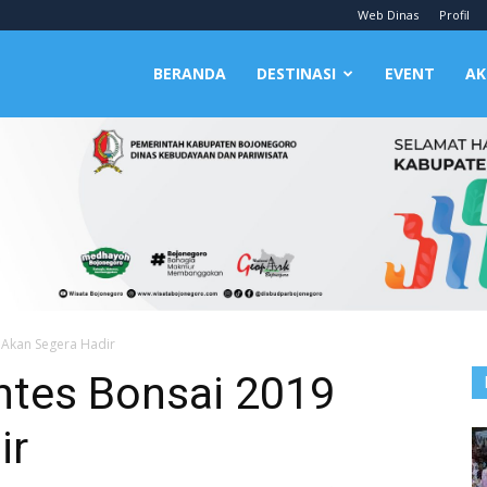
Web Dinas
Profil
BERANDA
DESTINASI
EVENT
AK
 Akan Segera Hadir
tes Bonsai 2019
ir