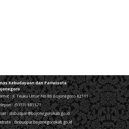
inas Kebudayaan dan Pariwisata
ojonegoro
amat : Jl. Teuku Umar No.80 Bojonegoro 62111
lepon : (0353) 881571
ail : disbudpar@bojonegorokab.go.id
bsite :
dinbudpar.bojonegorokab.go.id