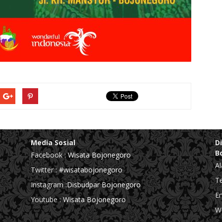
Media Sosial
D
B
Facebook :
Wisata Bojonegoro
Al
Twitter :
#wisatabojonegoro
Te
Instagram :
Disbudpar Bojonegoro
Em
Youtube :
Wisata Bojonegoro
We