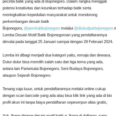
pecinta batik yang ada di Bojonegoro. Dalam rangka menggali
potensi kreativitas dan keunikan terhadap batik serta
meningkatkan kepedulian masyarakat untuk mendorong
perkembangan desain batik
Bojonegoro,
@pemkabbojonegoro
melalui
@disbudparbojonegoro
m
Lomba Desain Motif Batik Bojonegoroan yang pendaftarannya
dimulai pada tanggal 25 Januari sampai dengan 28 Februari 2024.
Lomba ini dibagi menjadi dua kategori yaitu, remaja dan dewasa.
Dulur-dulur bisa memilih salah satu dari tiga tema yang ada,
antara lain Pariwisata Bojonegoro, Seni Budaya Bojonegoro,
ataupun Sejarah Bojonegoro.
Tenang saja luuur, untuk pendaftarannya melalui online cukup
dengan scan barcode yang ada atau bisa klik link yang ada di bio
profil akun ini tanpa biaya pendaftaran sepeserpun alias gratis,
Yuk, lhang digawe desain motif batik e, lhang di daftarno, sopo