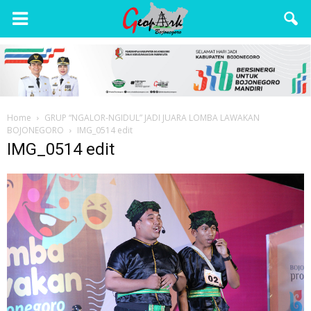
Wisata
Bojonegoro
Home
GRUP “NGALOR-NGIDUL” JADI JUARA LOMBA LAWAKAN
BOJONEGORO
IMG_0514 edit
IMG_0514 edit