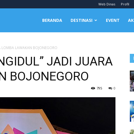
Web Dinas
Profil
BERANDA
DESTINASI
EVENT
AK
ARA LOMBA LAWAKAN BOJONEGORO
NGIDUL” JADI JUARA
N BOJONEGORO
795
0