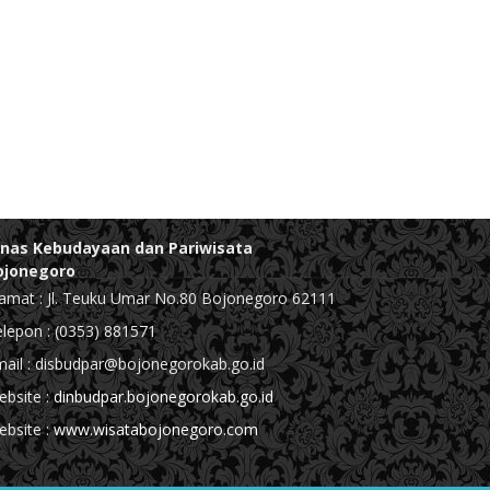
inas Kebudayaan dan Pariwisata
ojonegoro
amat : Jl. Teuku Umar No.80 Bojonegoro 62111
lepon : (0353) 881571
ail : disbudpar@bojonegorokab.go.id
bsite :
dinbudpar.bojonegorokab.go.id
bsite :
www.wisatabojonegoro.com