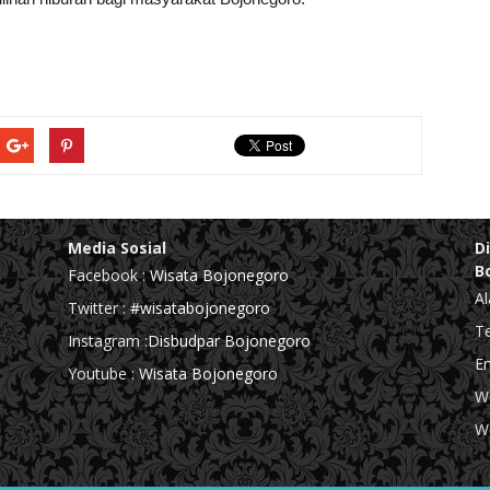
Media Sosial
D
B
Facebook :
Wisata Bojonegoro
Al
Twitter :
#wisatabojonegoro
Te
Instagram :
Disbudpar Bojonegoro
Em
Youtube :
Wisata Bojonegoro
We
We