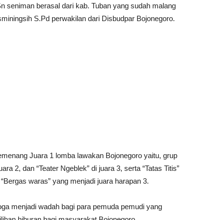
Sn seniman berasal dari kab. Tuban yang sudah malang
sminingsih S.Pd perwakilan dari Disbudpar Bojonegoro.
h pemenang Juara 1 lomba lawakan Bojonegoro yaitu, grup
ara 2, dan “Teater Ngeblek” di juara 3, serta “Tatas Titis”
 “Bergas waras” yang menjadi juara harapan 3.
ga menjadi wadah bagi para pemuda pemudi yang
ilihan hiburan bagi masyarakat Bojonegoro.