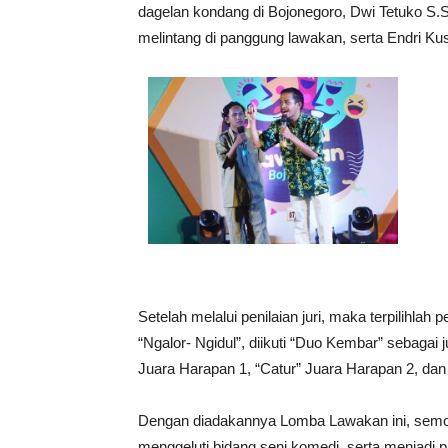
dagelan kondang di Bojonegoro, Dwi Tetuko S.
melintang di panggung lawakan, serta Endri Ku
Setelah melalui penilaian juri, maka terpilihla
“Ngalor- Ngidul”, diikuti “Duo Kembar” sebagai ju
Juara Harapan 1, “Catur” Juara Harapan 2, dan
Dengan diadakannya Lomba Lawakan ini, semo
menggeluti bidang seni komedi, serta menjadi p