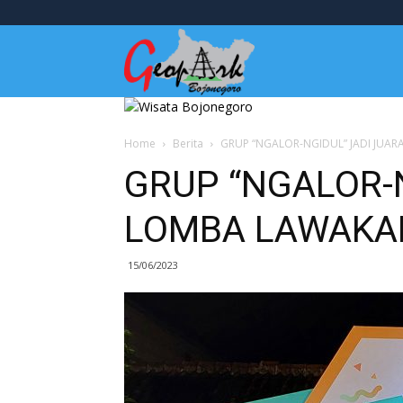
Wisata
Bojonegoro
Home
Berita
GRUP “NGALOR-NGIDUL” JADI JU
GRUP “NGALOR-
LOMBA LAWAKA
15/06/2023