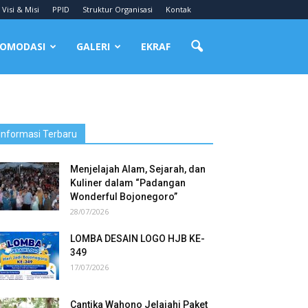
Visi & Misi
PPID
Struktur Organisasi
Kontak
OMODASI
GALERI
EKRAF
Informasi Terbaru
Menjelajah Alam, Sejarah, dan
Kuliner dalam “Padangan
Wonderful Bojonegoro”
28/07/2026
LOMBA DESAIN LOGO HJB KE-
349
17/07/2026
Cantika Wahono Jelajahi Paket