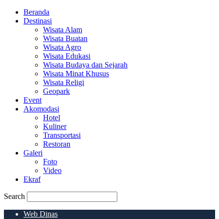
Beranda
Destinasi
Wisata Alam
Wisata Buatan
Wisata Agro
Wisata Edukasi
Wisata Budaya dan Sejarah
Wisata Minat Khusus
Wisata Religi
Geopark
Event
Akomodasi
Hotel
Kuliner
Transportasi
Restoran
Galeri
Foto
Video
Ekraf
Search
Web Dinas