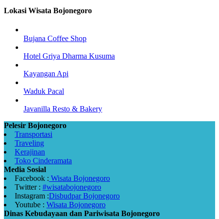
Lokasi Wisata Bojonegoro
Bujana Coffee Shop
Hotel Griya Dharma Kusuma
Kayangan Api
Waduk Pacal
Javanilla Resto & Bakery
Pelesir Bojonegoro
Transportasi
Traveling
Kerajinan
Toko Cinderamata
Media Sosial
Facebook :
Wisata Bojonegoro
Twitter :
#wisatabojonegoro
Instagram :
Disbudpar Bojonegoro
Youtube :
Wisata Bojonegoro
Dinas Kebudayaan dan Pariwisata Bojonegoro