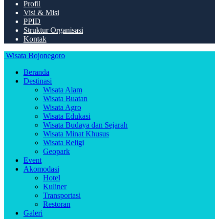
Profil
Visi & Misi
PPID
Struktur Organisasi
Kontak
Wisata Bojonegoro
Beranda
Destinasi
Wisata Alam
Wisata Buatan
Wisata Agro
Wisata Edukasi
Wisata Budaya dan Sejarah
Wisata Minat Khusus
Wisata Religi
Geopark
Event
Akomodasi
Hotel
Kuliner
Transportasi
Restoran
Galeri