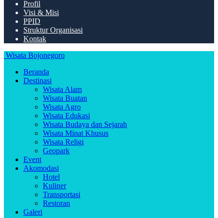
Profil
Visi & Misi
PPID
Struktur Organisasi
Kontak
Wisata Bojonegoro
Beranda
Destinasi
Wisata Alam
Wisata Buatan
Wisata Agro
Wisata Edukasi
Wisata Budaya dan Sejarah
Wisata Minat Khusus
Wisata Religi
Geopark
Event
Akomodasi
Hotel
Kuliner
Transportasi
Restoran
Galeri