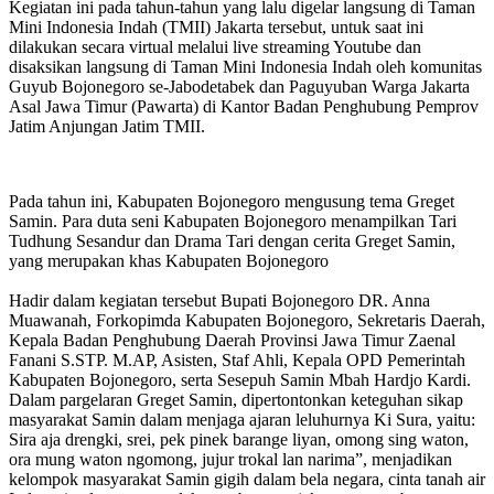
Kegiatan ini pada tahun-tahun yang lalu digelar langsung di Taman
Mini Indonesia Indah (TMII) Jakarta tersebut, untuk saat ini
dilakukan secara virtual melalui live streaming Youtube dan
disaksikan langsung di Taman Mini Indonesia Indah oleh komunitas
Guyub Bojonegoro se-Jabodetabek dan Paguyuban Warga Jakarta
Asal Jawa Timur (Pawarta) di Kantor Badan Penghubung Pemprov
Jatim Anjungan Jatim TMII.
Pada tahun ini, Kabupaten Bojonegoro mengusung tema Greget
Samin.
Para duta seni Kabupaten Bojonegoro menampilkan Tari
Tudhung Sesandur dan Drama Tari dengan cerita Greget Samin,
yang merupakan khas Kabupaten Bojonegoro
Hadir dalam kegiatan tersebut Bupati Bojonegoro DR. Anna
Muawanah, Forkopimda Kabupaten Bojonegoro, Sekretaris Daerah,
Kepala Badan Penghubung Daerah Provinsi Jawa Timur Zaenal
Fanani S.STP. M.AP, Asisten, Staf Ahli, Kepala OPD Pemerintah
Kabupaten Bojonegoro, serta Sesepuh Samin Mbah Hardjo Kardi.
Dalam pargelaran Greget Samin, dipertontonkan keteguhan sikap
masyarakat Samin dalam menjaga ajaran leluhurnya Ki Sura, yaitu:
Sira aja drengki, srei, pek pinek barange liyan, omong sing waton,
ora mung waton ngomong, jujur trokal lan narima”, menjadikan
kelompok masyarakat Samin gigih dalam bela negara, cinta tanah air