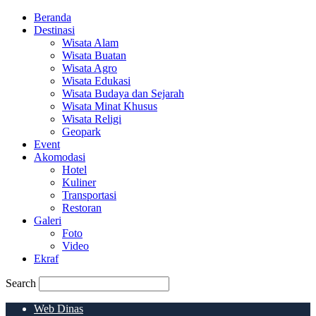
Beranda
Destinasi
Wisata Alam
Wisata Buatan
Wisata Agro
Wisata Edukasi
Wisata Budaya dan Sejarah
Wisata Minat Khusus
Wisata Religi
Geopark
Event
Akomodasi
Hotel
Kuliner
Transportasi
Restoran
Galeri
Foto
Video
Ekraf
Search
Web Dinas