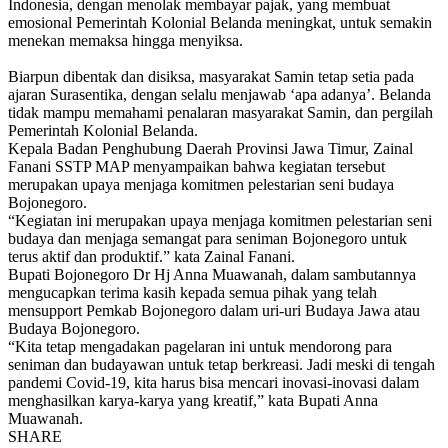
Indonesia, dengan menolak membayar pajak, yang membuat
emosional Pemerintah Kolonial Belanda meningkat, untuk semakin
menekan memaksa hingga menyiksa.
Biarpun dibentak dan disiksa, masyarakat Samin tetap setia pada
ajaran Surasentika, dengan selalu menjawab ‘apa adanya’. Belanda
tidak mampu memahami penalaran masyarakat Samin, dan pergilah
Pemerintah Kolonial Belanda.
Kepala Badan Penghubung Daerah Provinsi Jawa Timur, Zainal
Fanani SSTP MAP menyampaikan bahwa kegiatan tersebut
merupakan upaya menjaga komitmen pelestarian seni budaya
Bojonegoro.
“Kegiatan ini merupakan upaya menjaga komitmen pelestarian seni
budaya dan menjaga semangat para seniman Bojonegoro untuk
terus aktif dan produktif.” kata Zainal Fanani.
Bupati Bojonegoro Dr Hj Anna Muawanah, dalam sambutannya
mengucapkan terima kasih kepada semua pihak yang telah
mensupport Pemkab Bojonegoro dalam uri-uri Budaya Jawa atau
Budaya Bojonegoro.
“Kita tetap mengadakan pagelaran ini untuk mendorong para
seniman dan budayawan untuk tetap berkreasi. Jadi meski di tengah
pandemi Covid-19, kita harus bisa mencari inovasi-inovasi dalam
menghasilkan karya-karya yang kreatif,” kata Bupati Anna
Muawanah.
SHARE