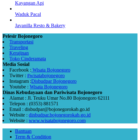
Kayangan Api
Waduk Pacal
Javanilla Resto & Bakery
Pelesir Bojonegoro
Transportasi
Traveling
Kerajinan
Toko Cinderamata
Media Sosial
Facebook :
Wisata Bojonegoro
Twitter :
#wisatabojonegoro
Instagram :
Disbudpar Bojonegoro
Youtube :
Wisata Bojonegoro
Dinas Kebudayaan dan Pariwisata Bojonegoro
Alamat : Jl. Teuku Umar No.80 Bojonegoro 62111
Telepon : (0353) 881571
Email : disbudpar@bojonegorokab.go.id
Website :
dinbudpar.bojonegorokab.go.id
Website :
www.wisatabojonegoro.com
Bantuan
Term & Condition