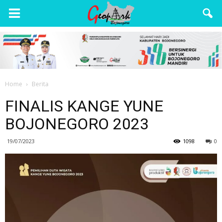
Wisata
Bojonegoro
Home
Berita
FINALIS KANGE YUNE
BOJONEGORO 2023
19/07/2023
1098
0