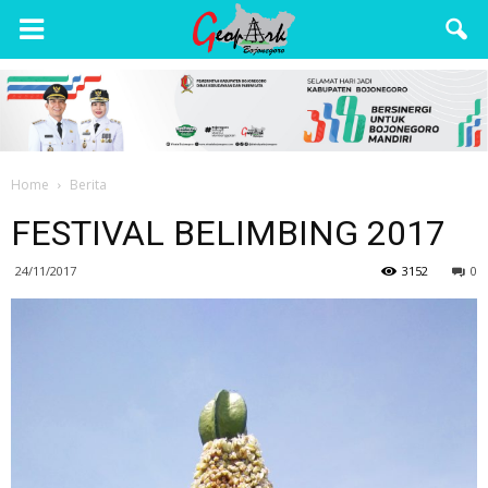
Wisata
Bojonegoro
Home
Berita
FESTIVAL BELIMBING 2017
24/11/2017
3152
0