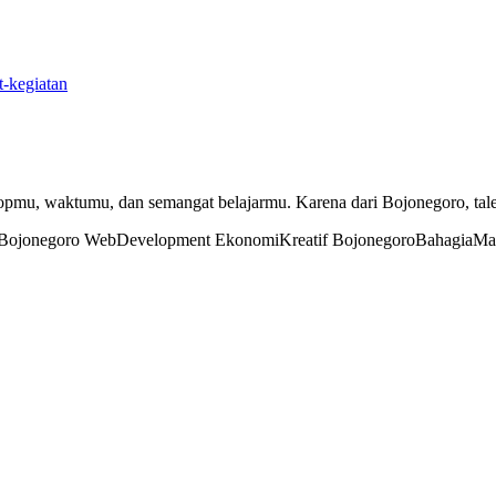
st-kegiatan
ptopmu, waktumu, dan semangat belajarmu. Karena dari Bojonegoro, tale
Bojonegoro
WebDevelopment EkonomiKreatif BojonegoroBahagia