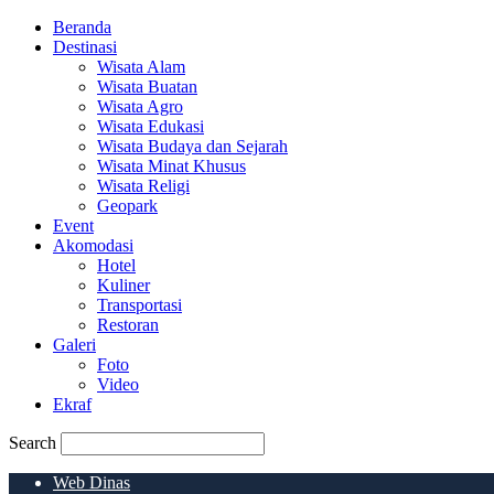
Beranda
Destinasi
Wisata Alam
Wisata Buatan
Wisata Agro
Wisata Edukasi
Wisata Budaya dan Sejarah
Wisata Minat Khusus
Wisata Religi
Geopark
Event
Akomodasi
Hotel
Kuliner
Transportasi
Restoran
Galeri
Foto
Video
Ekraf
Search
Web Dinas