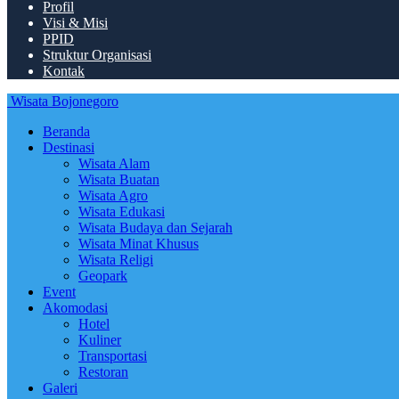
Profil
Visi & Misi
PPID
Struktur Organisasi
Kontak
Wisata Bojonegoro
Beranda
Destinasi
Wisata Alam
Wisata Buatan
Wisata Agro
Wisata Edukasi
Wisata Budaya dan Sejarah
Wisata Minat Khusus
Wisata Religi
Geopark
Event
Akomodasi
Hotel
Kuliner
Transportasi
Restoran
Galeri