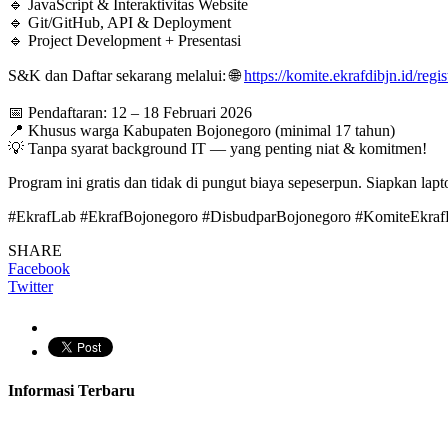
🔹 JavaScript & Interaktivitas Website
🔹 Git/GitHub, API & Deployment
🔹 Project Development + Presentasi
S&K dan Daftar sekarang melalui: 🌐
https://komite.ekrafdibjn.id/regi
📅 Pendaftaran: 12 – 18 Februari 2026
📍 Khusus warga Kabupaten Bojonegoro (minimal 17 tahun)
💡 Tanpa syarat background IT — yang penting niat & komitmen!
Program ini gratis dan tidak di pungut biaya sepeserpun. Siapkan la
#EkrafLab
#EkrafBojonegoro
#DisbudparBojonegoro
#KomiteEkraf
SHARE
Facebook
Twitter
Informasi Terbaru