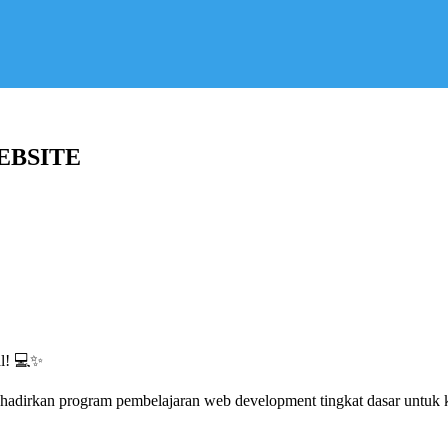
EBSITE
al! 💻✨
irkan program pembelajaran web development tingkat dasar untuk kam