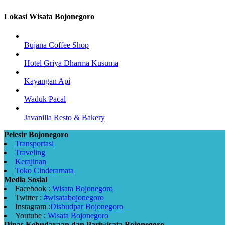
Lokasi Wisata Bojonegoro
Bujana Coffee Shop
Hotel Griya Dharma Kusuma
Kayangan Api
Waduk Pacal
Javanilla Resto & Bakery
Pelesir Bojonegoro
Transportasi
Traveling
Kerajinan
Toko Cinderamata
Media Sosial
Facebook :
Wisata Bojonegoro
Twitter :
#wisatabojonegoro
Instagram :
Disbudpar Bojonegoro
Youtube :
Wisata Bojonegoro
Dinas Kebudayaan dan Pariwisata Bojonegoro