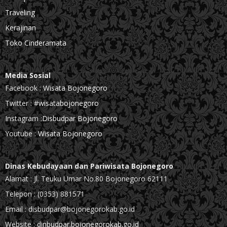
Traveling
Kerajinan
Toko Cinderamata
Media Sosial
Facebook :
Wisata Bojonegoro
Twitter :
#wisatabojonegoro
Instagram :
Disbudpar Bojonegoro
Youtube :
Wisata Bojonegoro
Dinas Kebudayaan dan Pariwisata Bojonegoro
Alamat : Jl. Teuku Umar No.80 Bojonegoro 62111
Telepon : (0353) 881571
Email : disbudpar@bojonegorokab.go.id
Website :
dinbudpar.bojonegorokab.go.id