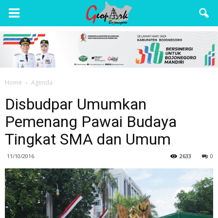
Wisata
Bojonegoro
Home
Agenda
Disbudpar Umumkan
Pemenang Pawai Budaya
Tingkat SMA dan Umum
11/10/2016
2633
0