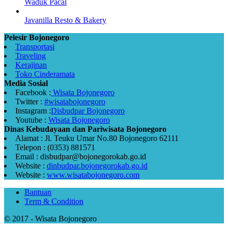
Waduk Pacal
Javanilla Resto & Bakery
Pelesir Bojonegoro
Transportasi
Traveling
Kerajinan
Toko Cinderamata
Media Sosial
Facebook :
Wisata Bojonegoro
Twitter :
#wisatabojonegoro
Instagram :
Disbudpar Bojonegoro
Youtube :
Wisata Bojonegoro
Dinas Kebudayaan dan Pariwisata Bojonegoro
Alamat : Jl. Teuku Umar No.80 Bojonegoro 62111
Telepon : (0353) 881571
Email : disbudpar@bojonegorokab.go.id
Website :
dinbudpar.bojonegorokab.go.id
Website :
www.wisatabojonegoro.com
Bantuan
Term & Condition
© 2017 - Wisata Bojonegoro