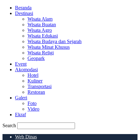
Beranda
Destinasi
Wisata Alam
Wisata Buatan
Wisata Agro
Wisata Edukasi
Wisata Budaya dan Sejarah
Wisata Minat Khusus
Wisata Religi
Geopark
Event
Akomodasi
Hotel
Kuliner
Transportasi
Restoran
Galeri
Foto
Video
Ekraf
Search
Web Dinas