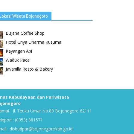
Lokasi Wisata Bojonegoro
Bujana Coffee Shop
Hotel Griya Dharma Kusuma
Kayangan Api
Waduk Pacal
Javanilla Resto & Bakery
inas Kebudayaan dan Pariwisata
ojonegoro
amat : Jl. Teuku Umar No.80 Bojonegoro 62111
lepon : (0353) 881571
ail : disbudpar@bojonegorokab.go.id