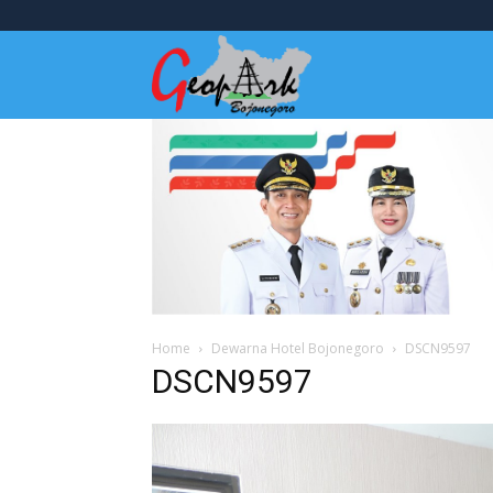
Wisata
Bojonegoro
Home
Dewarna Hotel Bojonegoro
DSCN9597
DSCN9597