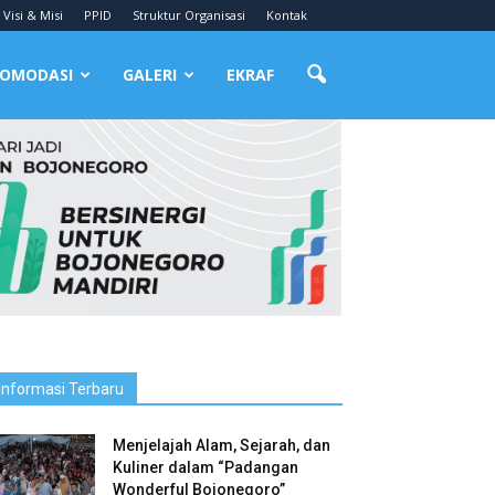
Visi & Misi
PPID
Struktur Organisasi
Kontak
OMODASI
GALERI
EKRAF
Informasi Terbaru
Menjelajah Alam, Sejarah, dan
Kuliner dalam “Padangan
Wonderful Bojonegoro”