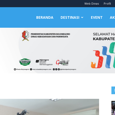
Web Dinas
Profil
BERANDA
DESTINASI
EVENT
AK