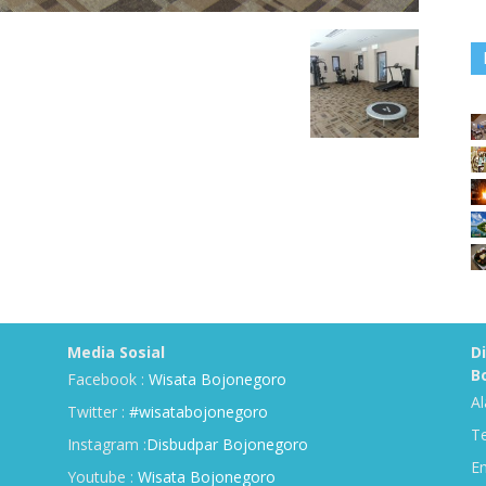
Media Sosial
D
B
Facebook :
Wisata Bojonegoro
Al
Twitter :
#wisatabojonegoro
Te
Instagram :
Disbudpar Bojonegoro
Em
Youtube :
Wisata Bojonegoro