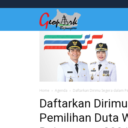
Wisata
Bojonegoro
Home
Agenda
Daftarkan Dirimu Segera dalam P
Daftarkan Dirim
Pemilihan Duta 