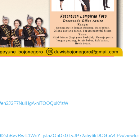
TANWen3J3F7NuIHgA-niTOOQuKflzW
QLSdGl2shBvvRwlL1WnY_jstaZOnDkGLvJP72ahy6kDOGpA4fPw/viewfo