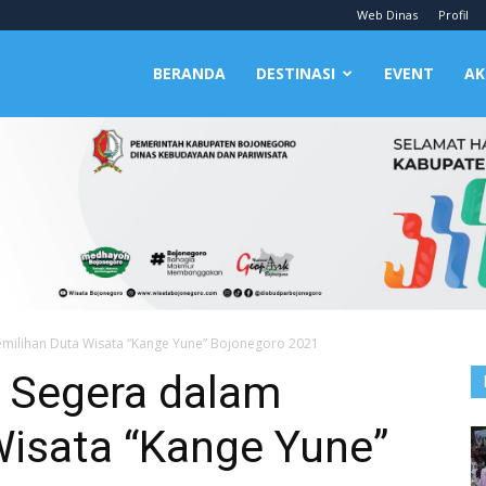
Web Dinas
Profil
BERANDA
DESTINASI
EVENT
AK
emilihan Duta Wisata “Kange Yune” Bojonegoro 2021
u Segera dalam
Wisata “Kange Yune”