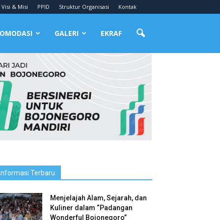
Visi & Misi
PPID
Struktur Organisasi
Kontak
OMODASI
GALERI
EKRAF
Informasi Terbaru
Menjelajah Alam, Sejarah, dan
Kuliner dalam “Padangan
Wonderful Bojonegoro”