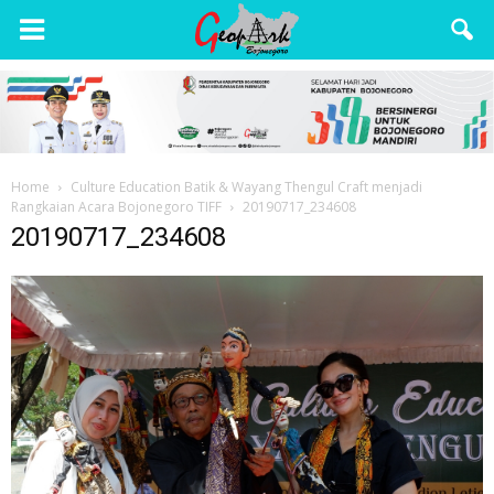
Wisata
Bojonegoro
Home
Culture Education Batik & Wayang Thengul Craft menjadi
Rangkaian Acara Bojonegoro TIFF
20190717_234608
20190717_234608