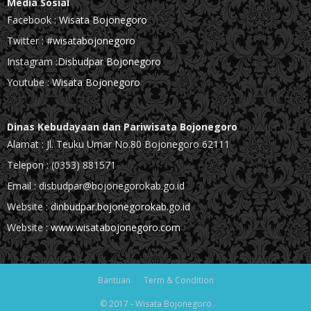
Media Sosial
Facebook :
Wisata Bojonegoro
Twitter :
#wisatabojonegoro
Instagram :
Disbudpar Bojonegoro
Youtube :
Wisata Bojonegoro
Dinas Kebudayaan dan Pariwisata Bojonegoro
Alamat : Jl. Teuku Umar No.80 Bojonegoro 62111
Telepon : (0353) 881571
Email : disbudpar@bojonegorokab.go.id
Website :
dinbudpar.bojonegorokab.go.id
Website :
www.wisatabojonegoro.com
Bantuan
Term & Condition
© 2017 - Wisata Bojonegoro