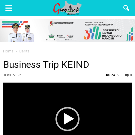
Wisata
Bojonegoro
Home
Berita
Business Trip KEIND
03/03/2022
2496
0
Video
Player