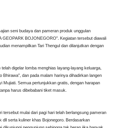
ajian seni budaya dan pameran produk unggulan
A GEOPARK BOJONEGORO”. Kegiatan tersebut diawali
dian menampilkan Tari Thengul dan dilanjutkan dengan
) telah digelar lomba menghias layang-layang keluarga,
o Bhirawa”, dan pada malam harinya dihadirkan langen
Nyi Mujiati. Semua pertunjukkan gratis, dengan harapan
tanpa harus dibebabani tiket masuk.
 tersebut mulai dari pagi hari telah berlangsung pameran
ik dll serta kuliner khas Bojonegoro. Berdasarkan
dikunjungi pengunjung sehingga tak heran jika banyak