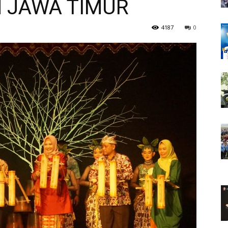
 JAWA TIMUR
4187
0