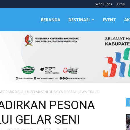
Web Dinas
Profil
BERANDA
DESTINASI
EVENT
AK
OPARK MELALUI GELAR SENI BUDAYA DAERAH JAWA TIMUR
ADIRKAN PESONA
UI GELAR SENI