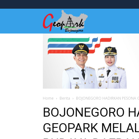
Wisata
Bojonegoro
Home
Berita
BOJONEGORO HADIRKAN PESONA GE
BOJONEGORO H
GEOPARK MELAL