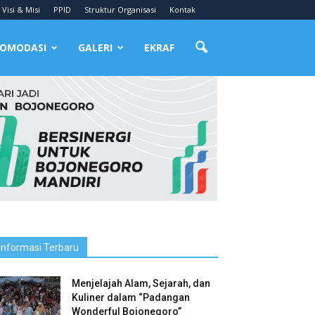
Visi & Misi
PPID
Struktur Organisasi
Kontak
OMODASI
GALERI
EKRAF
Informasi Terbaru
Menjelajah Alam, Sejarah, dan
Kuliner dalam “Padangan
Wonderful Bojonegoro”