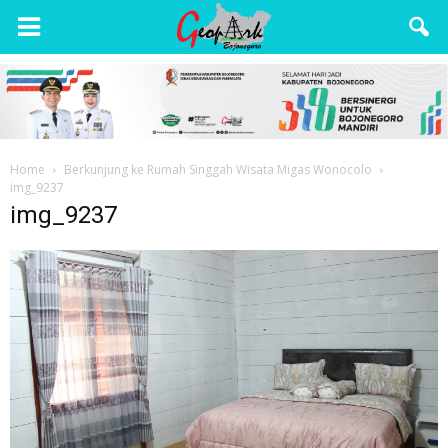
Wisata
Bojonegoro
Home
Berkunjung ke Rumah Singgah Wisata Migas Wonocolo
img_9237
img_9237