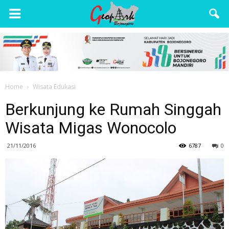
Wisata
Bojonegoro
Home
Wisata Edukasi
Berkunjung ke Rumah Singgah
Wisata Migas Wonocolo
21/11/2016
6787
0