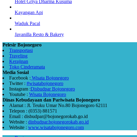
Hotel Griya Dharma Kusuma
Kayangan Api
Waduk Pacal
Javanilla Resto & Bakery
Pelesir Bojonegoro
Transportasi
Traveling
Kerajinan
Toko Cinderamata
Media Sosial
Facebook :
Wisata Bojonegoro
Twitter :
#wisatabojonegoro
Instagram :
Disbudpar Bojonegoro
Youtube :
Wisata Bojonegoro
Dinas Kebudayaan dan Pariwisata Bojonegoro
Alamat : Jl. Teuku Umar No.80 Bojonegoro 62111
Telepon : (0353) 881571
Email : disbudpar@bojonegorokab.go.id
Website :
dinbudpar.bojonegorokab.go.id
Website :
www.wisatabojonegoro.com