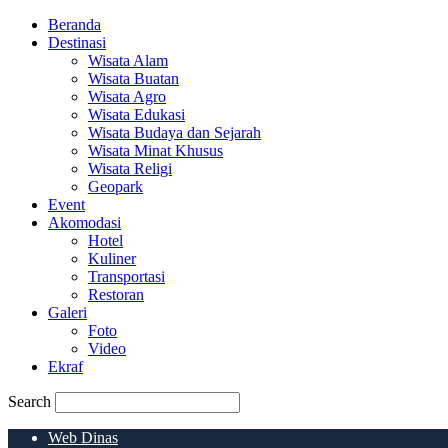
Beranda
Destinasi
Wisata Alam
Wisata Buatan
Wisata Agro
Wisata Edukasi
Wisata Budaya dan Sejarah
Wisata Minat Khusus
Wisata Religi
Geopark
Event
Akomodasi
Hotel
Kuliner
Transportasi
Restoran
Galeri
Foto
Video
Ekraf
Search
Web Dinas