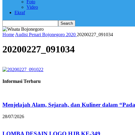
Foto
Video
Ekraf
Home
Audisi Penari Bojonegoro 2020
20200227_091034
20200227_091034
Informasi Terbaru
Menjelajah Alam, Sejarah, dan Kuliner dalam “Pad
28/07/2026
LOMBA DESAIN LOGO HJB KE-349