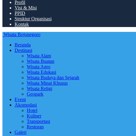
Profil
Visi & Misi
PPID
Struktur Organisasi
Kontak
Wisata Bojonegoro
Beranda
Destinasi
Wisata Alam
Wisata Buatan
Wisata Agro
Wisata Edukasi
Wisata Budaya dan Sejarah
Wisata Minat Khusus
Wisata Religi
Geopark
Event
Akomodasi
Hotel
Kuliner
Transportasi
Restoran
Galeri