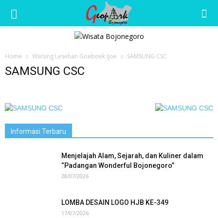
Wisata
Home
Warung Lesehan Goeboek Ijoe
SAMSUNG CSC
Bojonegoro
SAMSUNG CSC
Informasi Terbaru
Menjelajah Alam, Sejarah, dan Kuliner dalam
“Padangan Wonderful Bojonegoro”
28/07/2026
LOMBA DESAIN LOGO HJB KE-349
17/07/2026