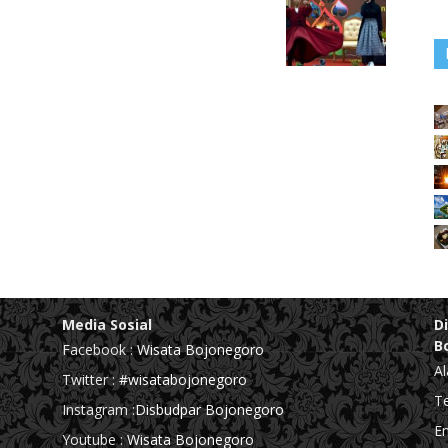
Media Sosial
D
B
Facebook :
Wisata Bojonegoro
Al
Twitter :
#wisatabojonegoro
Te
Instagram :
Disbudpar Bojonegoro
Em
Youtube :
Wisata Bojonegoro