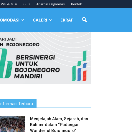
Visi & Misi
PPID
Struktur Organisasi
Kontak
OMODASI
GALERI
EKRAF
Informasi Terbaru
Menjelajah Alam, Sejarah, dan
Kuliner dalam “Padangan
Wonderful Bojonegoro”