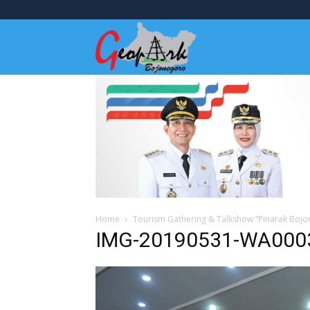
Wisata
Bojonegoro
Home
Tourism Gathering & Talkshow “Pinarak Boj
IMG-20190531-WA000