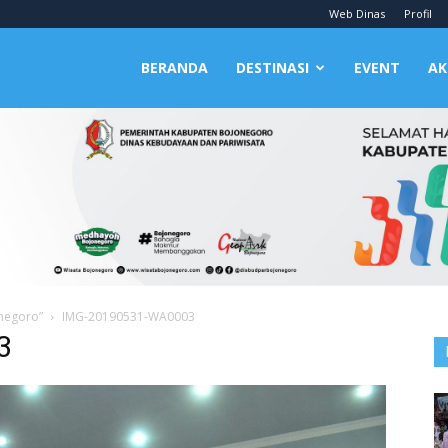
Web Dinas
Profil
BERANDA
DESTINASI
EVENT
AK
onegoro”
IMG-20190531-WA0003
3