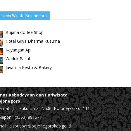
Lokasi Wisata Bojonegoro
Bujana Coffee Shop
Hotel Griya Dharma Kusuma
Kayangan Api
Waduk Pacal
Javanilla Resto & Bakery
inas Kebudayaan dan Pariwisata
ojonegoro
amat : Jl. Teuku Umar No.80 Bojonegoro 62111
lepon : (0353) 881571
ail : disbudpar@bojonegorokab.go.id