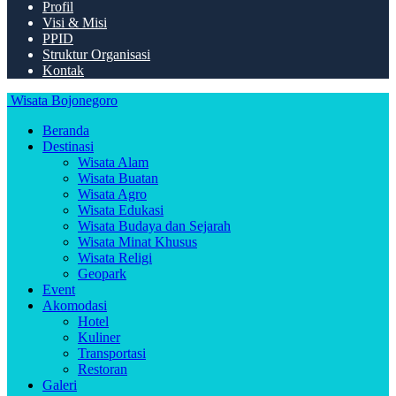
Profil
Visi & Misi
PPID
Struktur Organisasi
Kontak
Wisata Bojonegoro
Beranda
Destinasi
Wisata Alam
Wisata Buatan
Wisata Agro
Wisata Edukasi
Wisata Budaya dan Sejarah
Wisata Minat Khusus
Wisata Religi
Geopark
Event
Akomodasi
Hotel
Kuliner
Transportasi
Restoran
Galeri