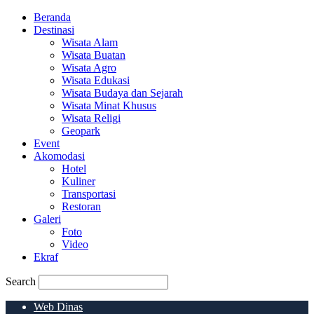
Beranda
Destinasi
Wisata Alam
Wisata Buatan
Wisata Agro
Wisata Edukasi
Wisata Budaya dan Sejarah
Wisata Minat Khusus
Wisata Religi
Geopark
Event
Akomodasi
Hotel
Kuliner
Transportasi
Restoran
Galeri
Foto
Video
Ekraf
Search
Web Dinas