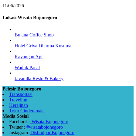
11/06/2026
Lokasi Wisata Bojonegoro
Bujana Coffee Shop
Hotel Griya Dharma Kusuma
Kayangan Api
Waduk Pacal
Javanilla Resto & Bakery
Pelesir Bojonegoro
Transportasi
Traveling
Kerajinan
Toko Cinderamata
Media Sosial
Facebook :
Wisata Bojonegoro
Twitter :
#wisatabojonegoro
Instagram :
Disbudpar Bojonegoro