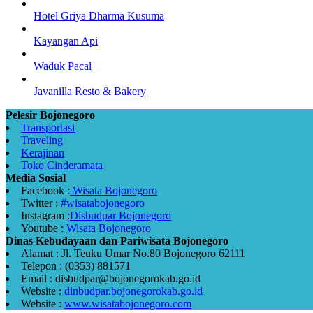
Hotel Griya Dharma Kusuma
Kayangan Api
Waduk Pacal
Javanilla Resto & Bakery
Pelesir Bojonegoro
Transportasi
Traveling
Kerajinan
Toko Cinderamata
Media Sosial
Facebook :
Wisata Bojonegoro
Twitter :
#wisatabojonegoro
Instagram :
Disbudpar Bojonegoro
Youtube :
Wisata Bojonegoro
Dinas Kebudayaan dan Pariwisata Bojonegoro
Alamat : Jl. Teuku Umar No.80 Bojonegoro 62111
Telepon : (0353) 881571
Email : disbudpar@bojonegorokab.go.id
Website :
dinbudpar.bojonegorokab.go.id
Website :
www.wisatabojonegoro.com