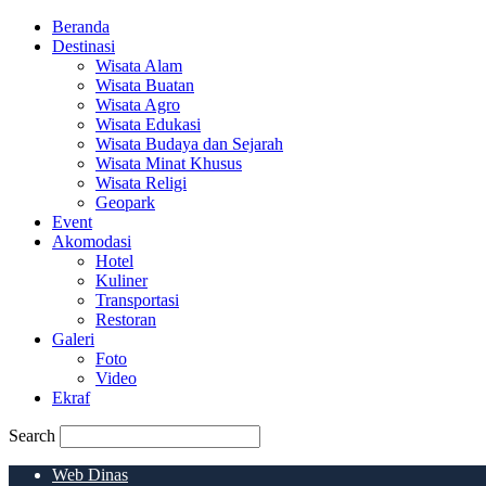
Beranda
Destinasi
Wisata Alam
Wisata Buatan
Wisata Agro
Wisata Edukasi
Wisata Budaya dan Sejarah
Wisata Minat Khusus
Wisata Religi
Geopark
Event
Akomodasi
Hotel
Kuliner
Transportasi
Restoran
Galeri
Foto
Video
Ekraf
Search
Web Dinas