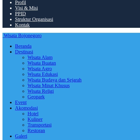
Profil
Visi & Misi
PPID
Struktur Organisasi
Kontak
Wisata Bojonegoro
Beranda
Destinasi
Wisata Alam
Wisata Buatan
Wisata Agro
Wisata Edukasi
Wisata Budaya dan Sejarah
Wisata Minat Khusus
Wisata Religi
Geopark
Event
Akomodasi
Hotel
Kuliner
Transportasi
Restoran
Galeri